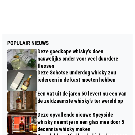
POPULAIR NIEUWS
Deze goedkope whisky’s doen
nauwelijks onder voor veel duurdere
flessen
Deze Schotse underdog whisky zou
iedereen in de kast moeten hebben
Een vat uit de jaren 50 levert nu een van
de zeldzaamste whisky’s ter wereld op
Deze opvallende nieuwe Speyside
whisky neemt je in een glas mee door 5
decennia whisky maken