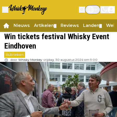
Nieuws
Artikelen
Reviews
Landen
Web
▼
▼
Win tickets festival Whisky Event
Eindhoven
Rubrieken
door
Whisky Monkey
vrijdag, 30 augustus 2024 om 9:00