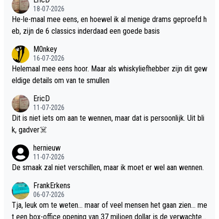
18-07-2026
He-le-maal mee eens, en hoewel ik al menige drams geproefd h
eb, zijn de 6 classics inderdaad een goede basis
M0nkey
16-07-2026
Helemaal mee eens hoor. Maar als whiskyliefhebber zijn dit gew
eldige details om van te smullen
EricD
11-07-2026
Dit is niet iets om aan te wennen, maar dat is persoonlijk. Uit bli
k, gadver☠️
hernieuw
11-07-2026
De smaak zal niet verschillen, maar ik moet er wel aan wennen.
FrankErkens
06-07-2026
Tja, leuk om te weten... maar of veel mensen het gaan zien... me
t een box-office opening van 37 miljoen dollar is de verwachte