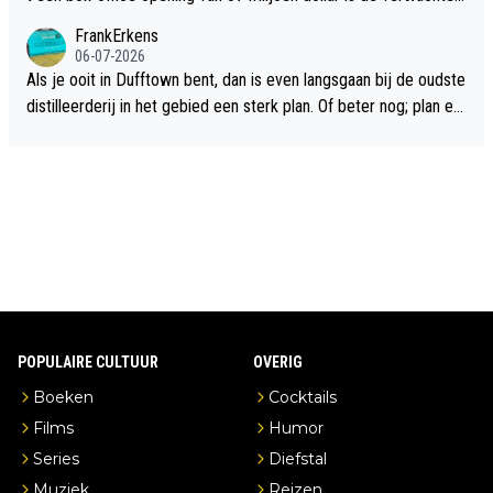
flop een feit.
FrankErkens
06-07-2026
Als je ooit in Dufftown bent, dan is even langsgaan bij de oudste
distilleerderij in het gebied een sterk plan. Of beter nog; plan ee
n overnachting in de B&B Abbeyfield, boek de kamer Hogshead
en je hebt vanuit je slaapkamer heel mooi uitzicht op de distille
erderij zelf!
POPULAIRE CULTUUR
OVERIG
Boeken
Cocktails
Films
Humor
Series
Diefstal
Muziek
Reizen