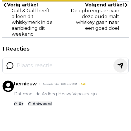
Vorig artikel
Volgend artikel
Gall & Gall heeft
De opbrengsten van
alleen dit
deze oude malt
whiskymerk in de
whiskey gaan naar
aanbieding dit
een goed doel
weekend
1 Reacties
hernieuw
04 september 2024 om 18:53
+
142
Dat moet de Ardbeg Heavy Vapours zijn.
0
+
Antwoord