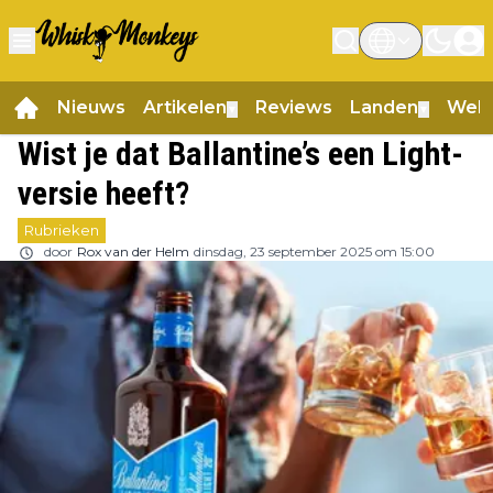
Nieuws
Artikelen
Reviews
Landen
Web
▼
▼
Wist je dat Ballantine’s een Light-
versie heeft?
Rubrieken
door
Rox van der Helm
dinsdag, 23 september 2025 om 15:00