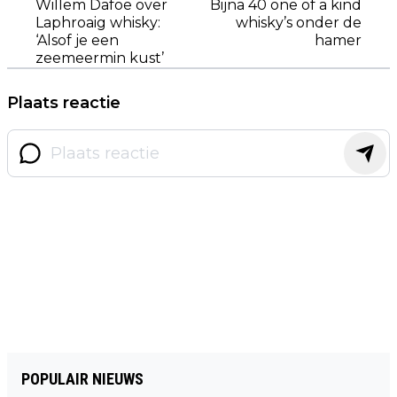
Willem Dafoe over
Bijna 40 one of a kind
Laphroaig whisky:
whisky’s onder de
‘Alsof je een
hamer
zeemeermin kust’
Plaats reactie
POPULAIR NIEUWS