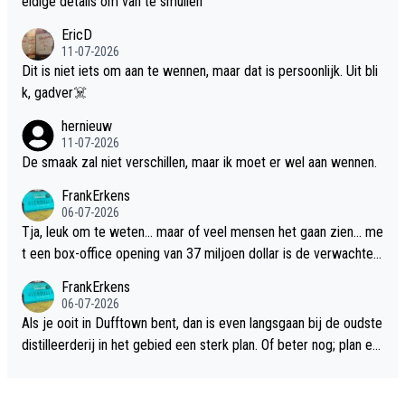
eldige details om van te smullen
EricD
11-07-2026
Dit is niet iets om aan te wennen, maar dat is persoonlijk. Uit bli
k, gadver☠️
hernieuw
11-07-2026
De smaak zal niet verschillen, maar ik moet er wel aan wennen.
FrankErkens
06-07-2026
Tja, leuk om te weten... maar of veel mensen het gaan zien... me
t een box-office opening van 37 miljoen dollar is de verwachte
flop een feit.
FrankErkens
06-07-2026
Als je ooit in Dufftown bent, dan is even langsgaan bij de oudste
distilleerderij in het gebied een sterk plan. Of beter nog; plan ee
n overnachting in de B&B Abbeyfield, boek de kamer Hogshead
en je hebt vanuit je slaapkamer heel mooi uitzicht op de distille