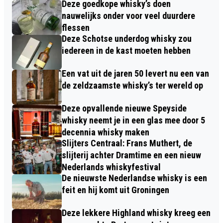
Deze goedkope whisky’s doen
nauwelijks onder voor veel duurdere
flessen
Deze Schotse underdog whisky zou
iedereen in de kast moeten hebben
Een vat uit de jaren 50 levert nu een van
de zeldzaamste whisky’s ter wereld op
Deze opvallende nieuwe Speyside
whisky neemt je in een glas mee door 5
decennia whisky maken
Slijters Centraal: Frans Muthert, de
slijterij achter Dramtime en een nieuw
Nederlands whiskyfestival
De nieuwste Nederlandse whisky is een
feit en hij komt uit Groningen
Deze lekkere Highland whisky kreeg een