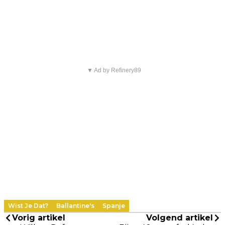
▼ Ad by Refinery89
Wist Je Dat?
Ballantine's
Spanje
Vorig artikel
Volgend artikel