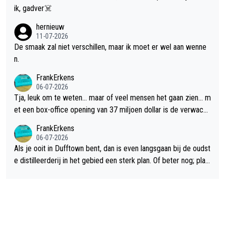
ik, gadver☠️
hernieuw
11-07-2026
De smaak zal niet verschillen, maar ik moet er wel aan wenne
n.
FrankErkens
06-07-2026
Tja, leuk om te weten... maar of veel mensen het gaan zien... m
et een box-office opening van 37 miljoen dollar is de verwacht
e flop een feit.
FrankErkens
06-07-2026
Als je ooit in Dufftown bent, dan is even langsgaan bij de oudst
e distilleerderij in het gebied een sterk plan. Of beter nog; plan
een overnachting in de B&B Abbeyfield, boek de kamer Hogsh
ead en je hebt vanuit je slaapkamer heel mooi uitzicht op de di
stilleerderij zelf!