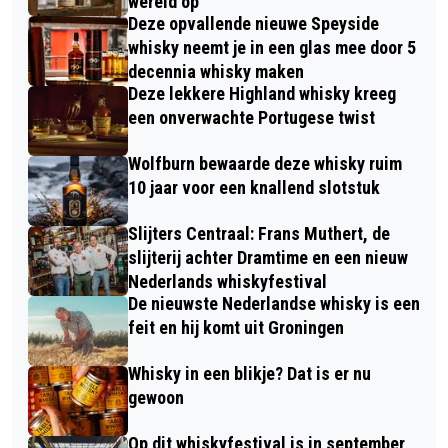
wereld op
Deze opvallende nieuwe Speyside
whisky neemt je in een glas mee door 5
decennia whisky maken
Deze lekkere Highland whisky kreeg
een onverwachte Portugese twist
Wolfburn bewaarde deze whisky ruim
10 jaar voor een knallend slotstuk
Slijters Centraal: Frans Muthert, de
slijterij achter Dramtime en een nieuw
Nederlands whiskyfestival
De nieuwste Nederlandse whisky is een
feit en hij komt uit Groningen
Whisky in een blikje? Dat is er nu
gewoon
Op dit whiskyfestival is in september