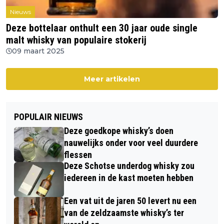
Nieuws
Deze bottelaar onthult een 30 jaar oude single
malt whisky van populaire stokerij
09 maart 2025
Meer artikelen
POPULAIR NIEUWS
Deze goedkope whisky’s doen
nauwelijks onder voor veel duurdere
flessen
Deze Schotse underdog whisky zou
iedereen in de kast moeten hebben
Een vat uit de jaren 50 levert nu een
van de zeldzaamste whisky’s ter