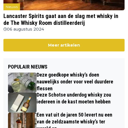
Nieuws
Lancaster Spirits gaat aan de slag met whisky in
de The Whisky Room distilleerderij
06 augustus 2024
Meer artikelen
POPULAIR NIEUWS
Deze goedkope whisky’s doen
nauwelijks onder voor veel duurdere
flessen
Deze Schotse underdog whisky zou
iedereen in de kast moeten hebben
Een vat uit de jaren 50 levert nu een
van de zeldzaamste whisky’s ter