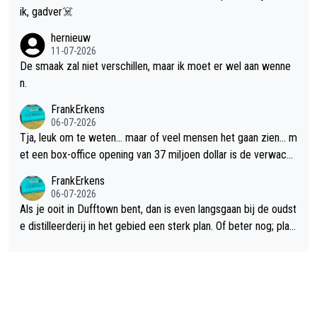
ik, gadver☠️
hernieuw
11-07-2026
De smaak zal niet verschillen, maar ik moet er wel aan wenne
n.
FrankErkens
06-07-2026
Tja, leuk om te weten... maar of veel mensen het gaan zien... m
et een box-office opening van 37 miljoen dollar is de verwacht
e flop een feit.
FrankErkens
06-07-2026
Als je ooit in Dufftown bent, dan is even langsgaan bij de oudst
e distilleerderij in het gebied een sterk plan. Of beter nog; plan
een overnachting in de B&B Abbeyfield, boek de kamer Hogsh
ead en je hebt vanuit je slaapkamer heel mooi uitzicht op de di
stilleerderij zelf!