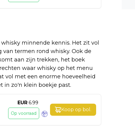
n ee
shea
e dis
e whisky minnende kennis. Het zit vol
eg van termen rond whisky. Ook de
komt aan zijn trekken, het boek
gerechten waar whisky op het menu
taat vol met een enorme hoeveelheid
t in zo'n klein boekje past.
EUR
6.99
Koop op
bol
.
Op voorraad