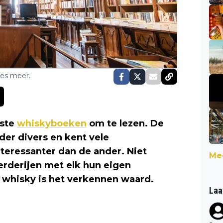
ses meer.
este
whiskyboeken
om te lezen. De
der divers en kent vele
nteressanter dan de ander. Niet
Mee
leerderijen met elk hun eigen
m whisky is het verkennen waard.
Laa