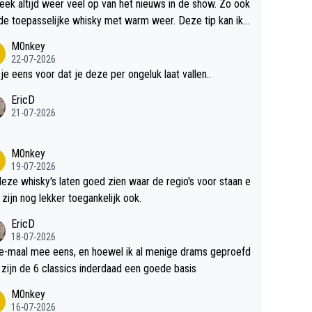
teek altijd weer veel op van het nieuws in de show. Zo ook
de toepasselijke whisky met warm weer. Deze tip kan ik
dit weer wel gebruiken.
M0nkey
22-07-2026
 je eens voor dat je deze per ongeluk laat vallen..
EricD
21-07-2026
M0nkey
19-07-2026
deze whisky's laten goed zien waar de regio's voor staan e
 zijn nog lekker toegankelijk ook.
EricD
18-07-2026
e-maal mee eens, en hoewel ik al menige drams geproefd
heb, zijn de 6 classics inderdaad een goede basis
M0nkey
16-07-2026