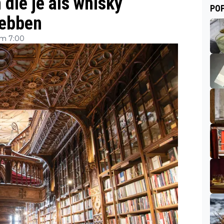
die je als whisky
POP
hebben
om 7:00