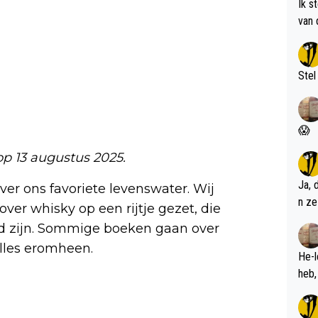
Ik s
van 
met 
Stel
😱
 op 13 augustus 2025.
Ja, 
er ons favoriete levenswater. Wij
n ze
er whisky op een rijtje gezet, die
rd zijn. Sommige boeken gaan over
alles eromheen.
He-l