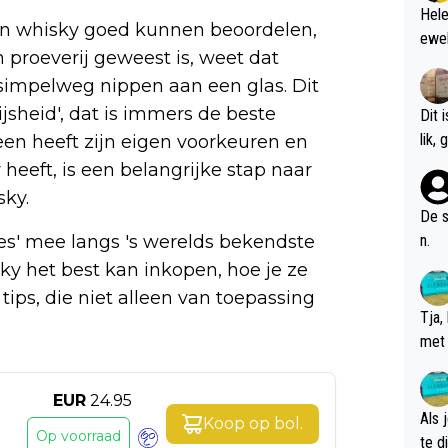
Hele
Een whisky goed kunnen beoordelen,
ewel
n proeverij geweest is, weet dat
 simpelweg nippen aan een glas. Dit
ijsheid', dat is immers de beste
Dit 
l
en heeft zijn eigen voorkeuren en
eeft, is een belangrijke stap naar
sky.
De s
n.
des' mee langs 's werelds bekendste
ky het best kan inkopen, hoe je ze
ips, die niet alleen van toepassing
Tja,
met 
chte
EUR
24.95
Als 
Koop op
bol
.
Op voorraad
te dis