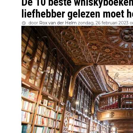
De 10 beste whiskyboeken 
liefhebber gelezen moet 
door
Rox van der Helm
zondag, 26 februari 2023 