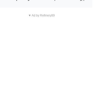
n overnachting in de B&B Abbeyfield, boek de kamer Hog
d en je hebt vanuit je slaapkamer heel mooi uitzicht op d
▼ Ad by Refinery89
tilleerderij zelf!