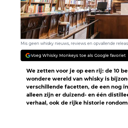
Mis geen whisky nieuws, reviews en opvallende relea
Voeg Whisky Monkeys toe als Google favoriet
We zetten voor je op een rij: de 10 b
wondere wereld van whisky is bijzon
verschillende facetten, de een nog i
alleen zijn er duizend- en één distil
verhaal, ook de rijke historie rondo