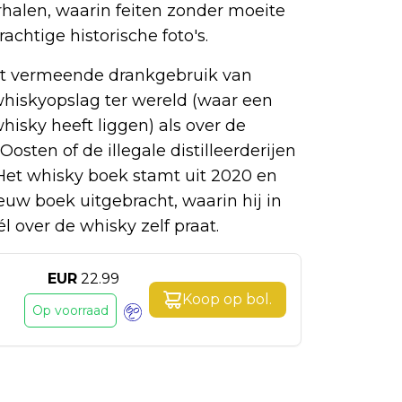
erhalen, waarin feiten zonder moeite
htige historische foto's.
het vermeende drankgebruik van
 whiskyopslag ter wereld (waar een
isky heeft liggen) als over de
sten of de illegale distilleerderijen
Het whisky boek stamt uit 2020 en
uw boek uitgebracht, waarin hij in
l over de whisky zelf praat.
EUR
22.99
Koop op
bol
.
Op voorraad