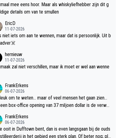
maal mee eens hoor. Maar als whiskyliefhebber zijn dit g
dige details om van te smullen
EricD
11-07-2026
is niet iets om aan te wennen, maar dat is persoonlijk. Uit b
ik, gadver☠️
hernieuw
11-07-2026
maak zal niet verschillen, maar ik moet er wel aan wenne
FrankErkens
06-07-2026
 leuk om te weten... maar of veel mensen het gaan zien...
een box-office opening van 37 miljoen dollar is de verwa
 flop een feit.
FrankErkens
06-07-2026
je ooit in Dufftown bent, dan is even langsgaan bij de ouds
tilleerderij in het gebied een sterk plan. Of beter nog; pla