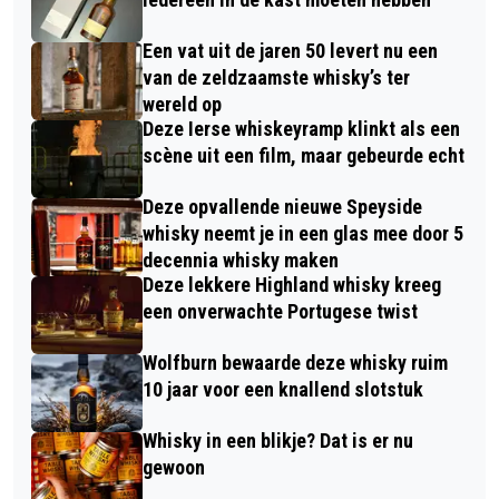
Een vat uit de jaren 50 levert nu een
van de zeldzaamste whisky’s ter
wereld op
Deze Ierse whiskeyramp klinkt als een
scène uit een film, maar gebeurde echt
Deze opvallende nieuwe Speyside
whisky neemt je in een glas mee door 5
decennia whisky maken
Deze lekkere Highland whisky kreeg
een onverwachte Portugese twist
Wolfburn bewaarde deze whisky ruim
10 jaar voor een knallend slotstuk
Whisky in een blikje? Dat is er nu
gewoon