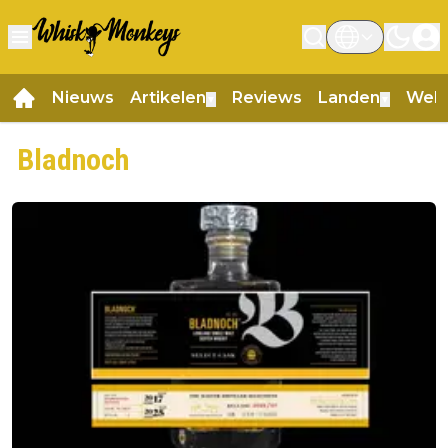
Nieuws
Artikelen
Reviews
Landen
Web
▼
▼
Bladnoch