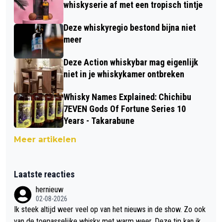
whiskyserie af met een tropisch tintje
Deze whiskyregio bestond bijna niet
meer
Deze Action whiskybar mag eigenlijk
niet in je whiskykamer ontbreken
Whisky Names Explained: Chichibu
7EVEN Gods Of Fortune Series 10
Years - Takarabune
Meer artikelen
Laatste reacties
hernieuw
02-08-2026
Ik steek altijd weer veel op van het nieuws in de show. Zo ook
van de toepasselijke whisky met warm weer. Deze tip kan ik