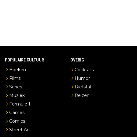
ead en je hebt vanuit je slaapkamer heel mooi uitzicht op de di
stilleerderij zelf!
POPULAIRE CULTUUR
OVERIG
Boeken
Cocktails
Films
Humor
Series
Diefstal
Muziek
Reizen
Formule 1
Games
Comics
Street Art