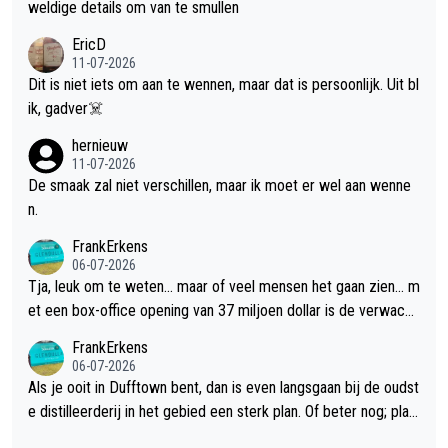
weldige details om van te smullen
EricD
11-07-2026
Dit is niet iets om aan te wennen, maar dat is persoonlijk. Uit bl
ik, gadver☠️
hernieuw
11-07-2026
De smaak zal niet verschillen, maar ik moet er wel aan wenne
n.
FrankErkens
06-07-2026
Tja, leuk om te weten... maar of veel mensen het gaan zien... m
et een box-office opening van 37 miljoen dollar is de verwacht
e flop een feit.
FrankErkens
06-07-2026
Als je ooit in Dufftown bent, dan is even langsgaan bij de oudst
e distilleerderij in het gebied een sterk plan. Of beter nog; plan
een overnachting in de B&B Abbeyfield, boek de kamer Hogsh