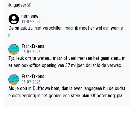
ik, gadver☠️
hernieuw
11-07-2026
De smaak zal niet verschillen, maar ik moet er wel aan wenne
n.
FrankErkens
06-07-2026
Tja, leuk om te weten... maar of veel mensen het gaan zien... m
et een box-office opening van 37 miljoen dollar is de verwacht
e flop een feit.
FrankErkens
06-07-2026
Als je ooit in Dufftown bent, dan is even langsgaan bij de oudst
e distilleerderij in het gebied een sterk plan. Of beter nog; plan
een overnachting in de B&B Abbeyfield, boek de kamer Hogsh
ead en je hebt vanuit je slaapkamer heel mooi uitzicht op de di
stilleerderij zelf!