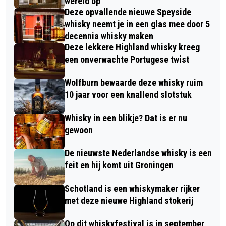
wereld op
Deze opvallende nieuwe Speyside
whisky neemt je in een glas mee door 5
decennia whisky maken
Deze lekkere Highland whisky kreeg
een onverwachte Portugese twist
Wolfburn bewaarde deze whisky ruim
10 jaar voor een knallend slotstuk
Whisky in een blikje? Dat is er nu
gewoon
De nieuwste Nederlandse whisky is een
feit en hij komt uit Groningen
Schotland is een whiskymaker rijker
met deze nieuwe Highland stokerij
Op dit whiskyfestival is in september