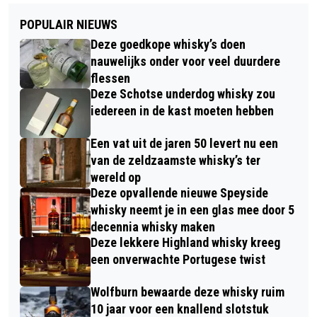
POPULAIR NIEUWS
Deze goedkope whisky’s doen
nauwelijks onder voor veel duurdere
flessen
Deze Schotse underdog whisky zou
iedereen in de kast moeten hebben
Een vat uit de jaren 50 levert nu een
van de zeldzaamste whisky’s ter
wereld op
Deze opvallende nieuwe Speyside
whisky neemt je in een glas mee door 5
decennia whisky maken
Deze lekkere Highland whisky kreeg
een onverwachte Portugese twist
Wolfburn bewaarde deze whisky ruim
10 jaar voor een knallend slotstuk