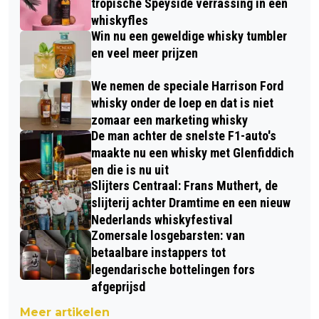
tropische Speyside verrassing in een
whiskyfles
Win nu een geweldige whisky tumbler
en veel meer prijzen
We nemen de speciale Harrison Ford
whisky onder de loep en dat is niet
zomaar een marketing whisky
De man achter de snelste F1-auto's
maakte nu een whisky met Glenfiddich
en die is nu uit
Slijters Centraal: Frans Muthert, de
slijterij achter Dramtime en een nieuw
Nederlands whiskyfestival
Zomersale losgebarsten: van
betaalbare instappers tot
legendarische bottelingen fors
afgeprijsd
Meer artikelen