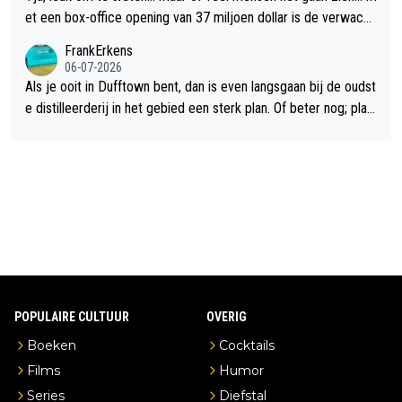
et een box-office opening van 37 miljoen dollar is de verwacht
e flop een feit.
FrankErkens
06-07-2026
Als je ooit in Dufftown bent, dan is even langsgaan bij de oudst
e distilleerderij in het gebied een sterk plan. Of beter nog; plan
een overnachting in de B&B Abbeyfield, boek de kamer Hogsh
ead en je hebt vanuit je slaapkamer heel mooi uitzicht op de di
stilleerderij zelf!
POPULAIRE CULTUUR
OVERIG
Boeken
Cocktails
Films
Humor
Series
Diefstal