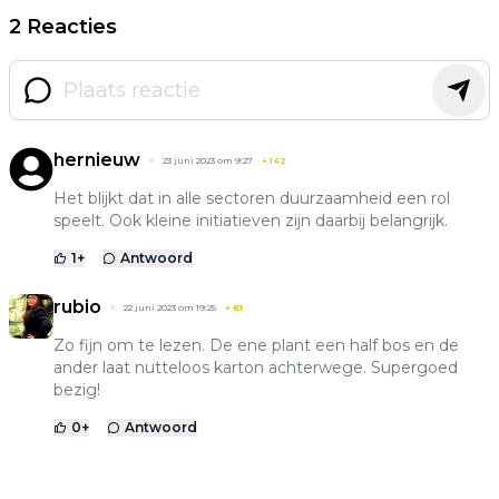
2 Reacties
hernieuw
23 juni 2023 om 9:27
+
142
Het blijkt dat in alle sectoren duurzaamheid een rol
speelt. Ook kleine initiatieven zijn daarbij belangrijk.
1
+
Antwoord
rubio
22 juni 2023 om 19:25
+
83
Zo fijn om te lezen. De ene plant een half bos en de
ander laat nutteloos karton achterwege. Supergoed
bezig!
0
+
Antwoord