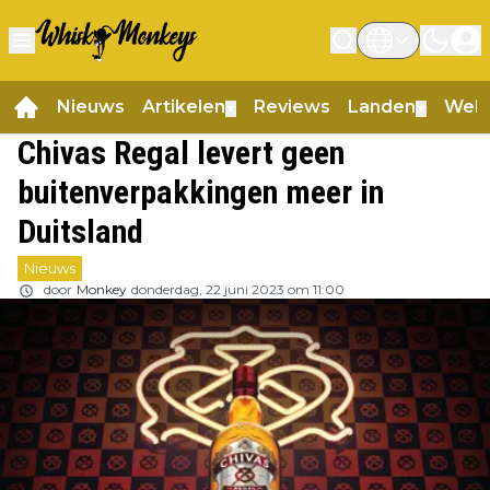
Nieuws
Artikelen
Reviews
Landen
Web
▼
▼
Chivas Regal levert geen
buitenverpakkingen meer in
Duitsland
Nieuws
door
Monkey
donderdag, 22 juni 2023 om 11:00