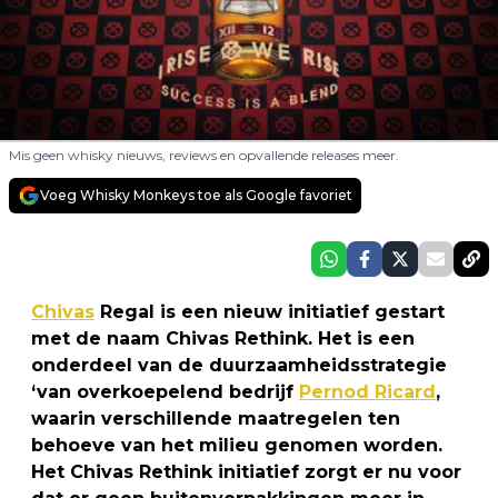
Mis geen whisky nieuws, reviews en opvallende releases meer.
Voeg Whisky Monkeys toe als Google favoriet
Chivas
Regal is een nieuw initiatief gestart
met de naam Chivas Rethink. Het is een
onderdeel van de duurzaamheidsstrategie
‘van overkoepelend bedrijf
Pernod Ricard
,
waarin verschillende maatregelen ten
behoeve van het milieu genomen worden.
Het Chivas Rethink initiatief zorgt er nu voor