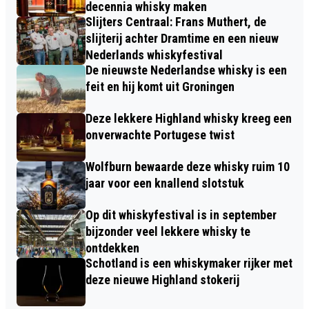
decennia whisky maken
Slijters Centraal: Frans Muthert, de
slijterij achter Dramtime en een nieuw
Nederlands whiskyfestival
De nieuwste Nederlandse whisky is een
feit en hij komt uit Groningen
Deze lekkere Highland whisky kreeg een
onverwachte Portugese twist
Wolfburn bewaarde deze whisky ruim 10
jaar voor een knallend slotstuk
Op dit whiskyfestival is in september
bijzonder veel lekkere whisky te
ontdekken
Schotland is een whiskymaker rijker met
deze nieuwe Highland stokerij