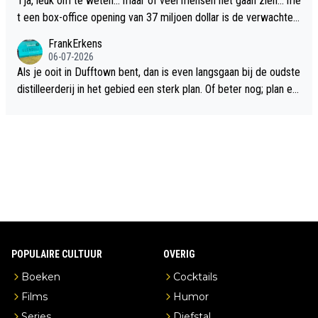
Tja, leuk om te weten... maar of veel mensen het gaan zien... me
t een box-office opening van 37 miljoen dollar is de verwachte
flop een feit.
FrankErkens
06-07-2026
Als je ooit in Dufftown bent, dan is even langsgaan bij de oudste
distilleerderij in het gebied een sterk plan. Of beter nog; plan ee
n overnachting in de B&B Abbeyfield, boek de kamer Hogshead
en je hebt vanuit je slaapkamer heel mooi uitzicht op de distille
erderij zelf!
POPULAIRE CULTUUR
OVERIG
Boeken
Cocktails
Films
Humor
Series
Diefstal