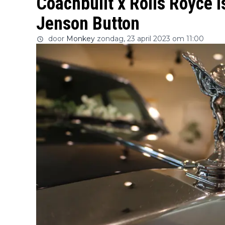
Coachbuilt x Rolls Royce 
Jenson Button
door
Monkey
zondag, 23 april 2023 om 11:00