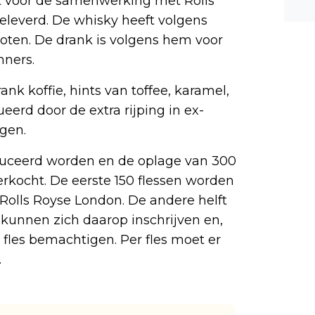
t voor de samenwerking met Rolls
n ee
eleverd. De whisky heeft volgens
shea
noten. De drank is volgens hem voor
e dis
nners.
ank koffie, hints van toffee, karamel,
ueerd door de extra rijping in ex-
gen.
duceerd worden en de oplage van 300
verkocht. De eerste 150 flessen worden
Rolls Royse London. De andere helft
kunnen zich daarop inschrijven en,
 fles bemachtigen. Per fles moet er
.