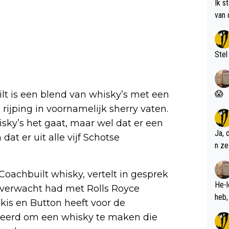
Ik s
van 
met 
Stel
lt is een blend van whisky’s met een
😱
 rijping in voornamelijk sherry vaten.
sky’s het gaat, maar wel dat er een
Ja, 
dat er uit alle vijf Schotse
n ze
oachbuilt whisky, vertelt in gesprek
He-l
t verwacht had met Rolls Royce
is en Button heeft voor de
eerd om een whisky te maken die