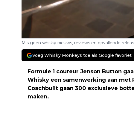
Mis geen whisky nieuws, reviews en opvallende relea
Voeg Whisky Monkeys toe als Google favoriet
Formule 1 coureur Jenson Button gaa
Whisky een samenwerking aan met Ro
Coachbuilt gaan 300 exclusieve bott
maken.