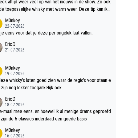
teek altijd weer veel op van het nieuws in de show. Zo ook
de toepasselijke whisky met warm weer. Deze tip kan ik
dit weer wel gebruiken.
M0nkey
22-07-2026
 je eens voor dat je deze per ongeluk laat vallen..
EricD
21-07-2026
M0nkey
19-07-2026
deze whisky's laten goed zien waar de regio's voor staan e
 zijn nog lekker toegankelijk ook.
EricD
18-07-2026
e-maal mee eens, en hoewel ik al menige drams geproefd
heb, zijn de 6 classics inderdaad een goede basis
M0nkey
16-07-2026