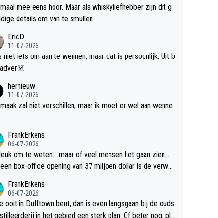
maal mee eens hoor. Maar als whiskyliefhebber zijn dit g
dige details om van te smullen
EricD
11-07-2026
is niet iets om aan te wennen, maar dat is persoonlijk. Uit b
ik, gadver☠️
hernieuw
11-07-2026
maak zal niet verschillen, maar ik moet er wel aan wenne
FrankErkens
06-07-2026
 leuk om te weten... maar of veel mensen het gaan zien...
een box-office opening van 37 miljoen dollar is de verwa
 flop een feit.
FrankErkens
06-07-2026
je ooit in Dufftown bent, dan is even langsgaan bij de ouds
tilleerderij in het gebied een sterk plan. Of beter nog; pla