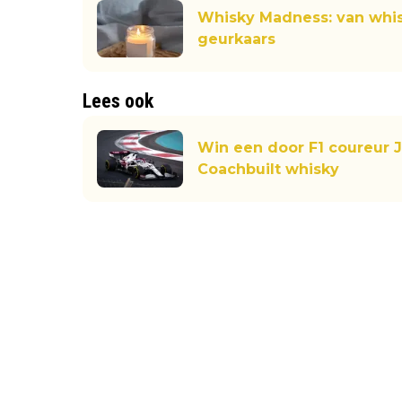
Whisky Madness: van whis
geurkaars
Lees ook
Win een door F1 coureur 
Coachbuilt whisky