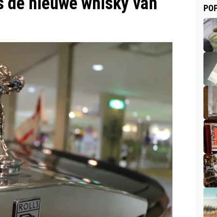
is de nieuwe whisky van
POP