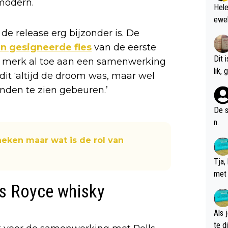
 modern.
Hele
ewel
e release erg bijzonder is. De
n gesigneerde fles
van de eerste
Dit 
t merk al toe aan een samenwerking
l
dit ‘altijd de droom was, maar wel
nden te zien gebeuren.’
De s
n.
neken maar wat is de rol van
Tja,
met 
chte
lls Royce whisky
Als 
te dis