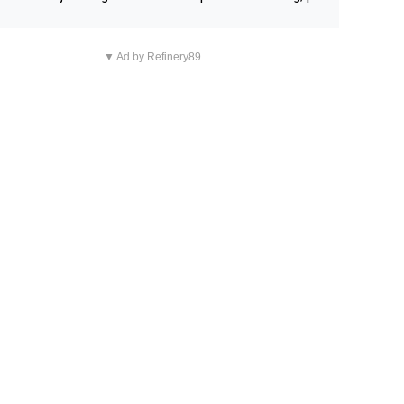
n overnachting in de B&B Abbeyfield, boek de kamer Hog
d en je hebt vanuit je slaapkamer heel mooi uitzicht op d
▼ Ad by Refinery89
tilleerderij zelf!