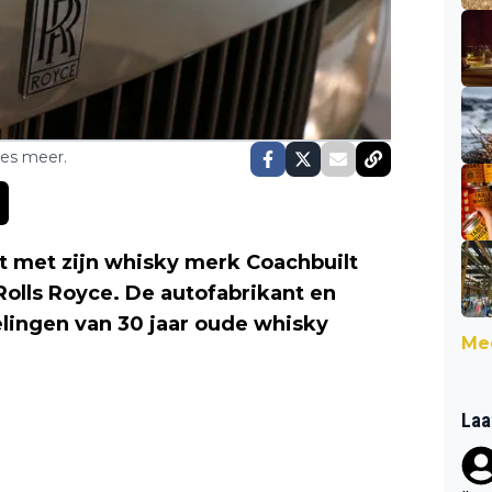
ses meer.
t met zijn whisky merk Coachbuilt
lls Royce. De autofabrikant en
elingen van 30 jaar oude whisky
Mee
Laa