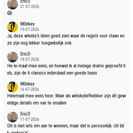
EricD
21-07-2026
😱
M0nkey
19-07-2026
Ja, deze whisky's laten goed zien waar de regio's voor staan en
ze zijn nog lekker toegankelijk ook.
EricD
18-07-2026
He-le-maal mee eens, en hoewel ik al menige drams geproefd h
eb, zijn de 6 classics inderdaad een goede basis
M0nkey
16-07-2026
Helemaal mee eens hoor. Maar als whiskyliefhebber zijn dit gew
eldige details om van te smullen
EricD
11-07-2026
Dit is niet iets om aan te wennen, maar dat is persoonlijk. Uit bli
k, gadver☠️