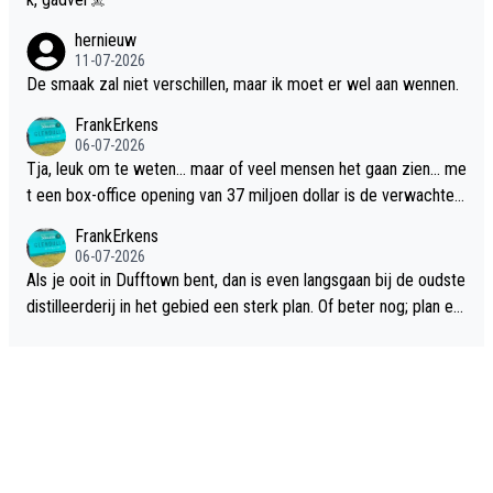
hernieuw
11-07-2026
De smaak zal niet verschillen, maar ik moet er wel aan wennen.
FrankErkens
06-07-2026
Tja, leuk om te weten... maar of veel mensen het gaan zien... me
t een box-office opening van 37 miljoen dollar is de verwachte
flop een feit.
FrankErkens
06-07-2026
Als je ooit in Dufftown bent, dan is even langsgaan bij de oudste
distilleerderij in het gebied een sterk plan. Of beter nog; plan ee
n overnachting in de B&B Abbeyfield, boek de kamer Hogshead
en je hebt vanuit je slaapkamer heel mooi uitzicht op de distille
erderij zelf!