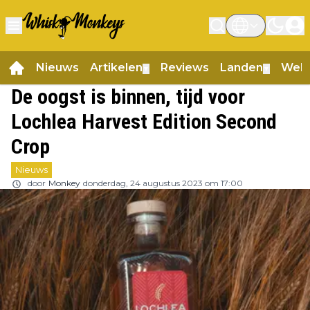
Nieuws
Artikelen
Reviews
Landen
Web
▼
▼
De oogst is binnen, tijd voor
Lochlea Harvest Edition Second
Crop
Nieuws
door
Monkey
donderdag, 24 augustus 2023 om 17:00