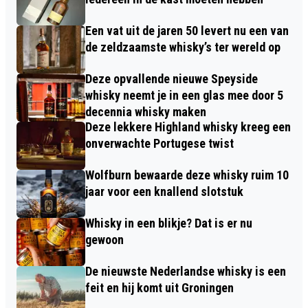
Een vat uit de jaren 50 levert nu een van
de zeldzaamste whisky’s ter wereld op
Deze opvallende nieuwe Speyside
whisky neemt je in een glas mee door 5
decennia whisky maken
Deze lekkere Highland whisky kreeg een
onverwachte Portugese twist
Wolfburn bewaarde deze whisky ruim 10
jaar voor een knallend slotstuk
Whisky in een blikje? Dat is er nu
gewoon
De nieuwste Nederlandse whisky is een
feit en hij komt uit Groningen