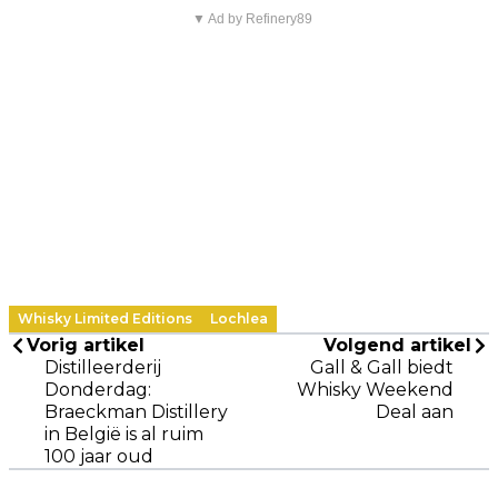
▼ Ad by Refinery89
Whisky Limited Editions
Lochlea
Vorig artikel
Volgend artikel
Distilleerderij
Gall & Gall biedt
Donderdag:
Whisky Weekend
Braeckman Distillery
Deal aan
in België is al ruim
100 jaar oud