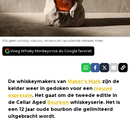
Mis geen whisky nieuws, reviews en opvallende releases meer.
Voeg Whisky Monkeys toe als Google favoriet
De whiskeymakers van
Maker’s Mark
zijn de
kelder weer in gedoken voor een
nieuwe
expressie
. Het gaat om de tweede editie in
de Cellar Aged
Bourbon
whiskeyserie. Het is
een 12 jaar oude bourbon die gelimiteerd
uitgebracht wordt.