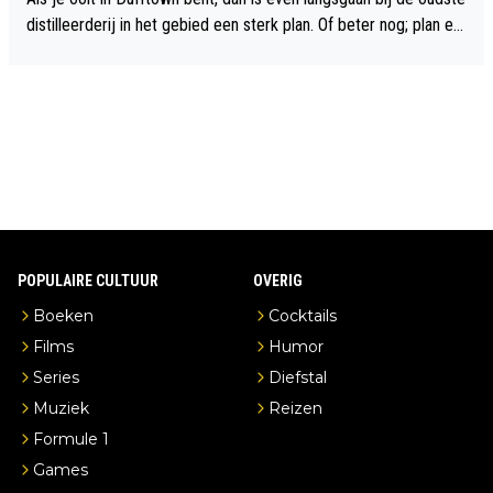
distilleerderij in het gebied een sterk plan. Of beter nog; plan ee
n overnachting in de B&B Abbeyfield, boek de kamer Hogshead
en je hebt vanuit je slaapkamer heel mooi uitzicht op de distille
erderij zelf!
POPULAIRE CULTUUR
OVERIG
Boeken
Cocktails
Films
Humor
Series
Diefstal
Muziek
Reizen
Formule 1
Games