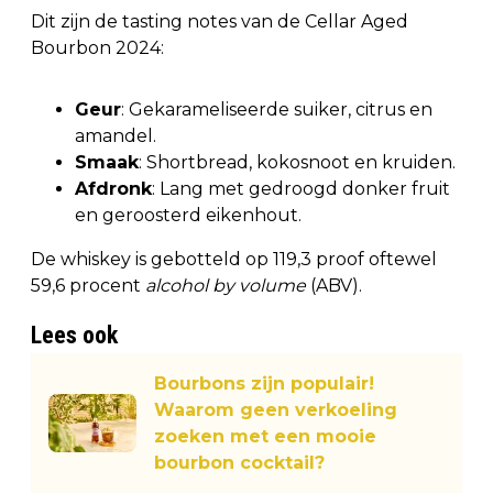
Dit zijn de tasting notes van de Cellar Aged
Bourbon 2024:
Geur
: Gekarameliseerde suiker, citrus en
amandel.
Smaak
: Shortbread, kokosnoot en kruiden.
Afdronk
: Lang met gedroogd donker fruit
en geroosterd eikenhout.
De whiskey is gebotteld op 119,3 proof oftewel
59,6 procent
alcohol by volume
(ABV).
Lees ook
Bourbons zijn populair!
Waarom geen verkoeling
zoeken met een mooie
bourbon cocktail?