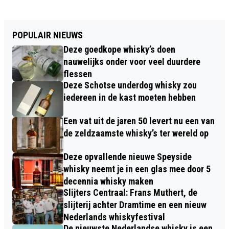
POPULAIR NIEUWS
Deze goedkope whisky’s doen
nauwelijks onder voor veel duurdere
flessen
Deze Schotse underdog whisky zou
iedereen in de kast moeten hebben
Een vat uit de jaren 50 levert nu een van
de zeldzaamste whisky’s ter wereld op
Deze opvallende nieuwe Speyside
whisky neemt je in een glas mee door 5
decennia whisky maken
Slijters Centraal: Frans Muthert, de
slijterij achter Dramtime en een nieuw
Nederlands whiskyfestival
De nieuwste Nederlandse whisky is een