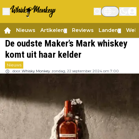
Nieuws
Artikelen
Reviews
Landen
Web
▼
▼
De oudste Maker’s Mark whiskey
komt uit haar kelder
Nieuws
door
Whisky Monkey
zondag, 22 september 2024 om 7:00