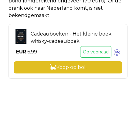
pond (omgerekend ongeveer 170 euro). Of de
drank ook naar Nederland komt, is niet
bekendgemaakt.
Cadeauboeken - Het kleine boek
whisky-cadeauboek
EUR
6.99
Op voorraad
Koop op
bol
.