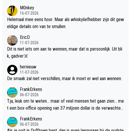
M0nkey
16-07-2026
Helemaal mee eens hoor. Maar als whiskyliefhebber zijn dit gew
eldige details om van te smullen
EricD
11-07-2026
Dit is niet iets om aan te wennen, maar dat is persoonlijk. Uit bli
k, gadver☠️
hernieuw
11-07-2026
De smaak zal niet verschillen, maar ik moet er wel aan wennen.
FrankErkens
06-07-2026
Tja, leuk om te weten... maar of veel mensen het gaan zien... me
t een box-office opening van 37 miljoen dollar is de verwachte
flop een feit.
FrankErkens
06-07-2026
Als je ooit in Dufftown bent, dan is even langsgaan bij de oudste