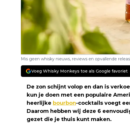
Mis geen whisky nieuws, reviews en opvallende relea
Voeg Whisky Monkeys toe als Google favoriet
De zon schijnt volop en dan is verko
kun je doen met een populaire Amer
heerlijke
bourbon
-cocktails voegt ee
Daarom hebben wij deze 6 eenvoud
gezet die je thuis kunt maken.