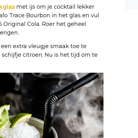
n ee
kglas
met ijs om je cocktail lekker
shea
alo Trace Bourbon in het glas en vul
e dis
 Original Cola. Roer het geheel
mengen.
een extra vleugje smaak toe te
chijfje citroen. Nu is het tijd om te