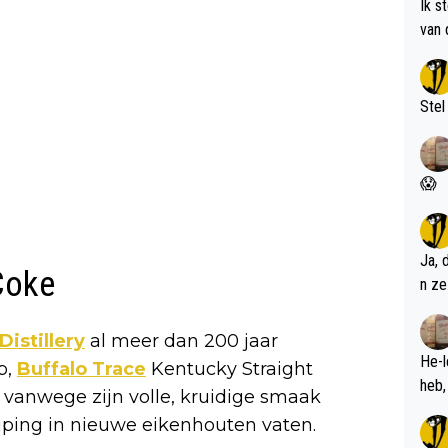
Ik s
van 
met 
Stel
😱
Ja, 
Coke
n ze
Distillery
al meer dan 200 jaar
He-l
p,
Buffalo Trace
Kentucky Straight
 vanwege zijn volle, kruidige smaak
ijping in nieuwe eikenhouten vaten.