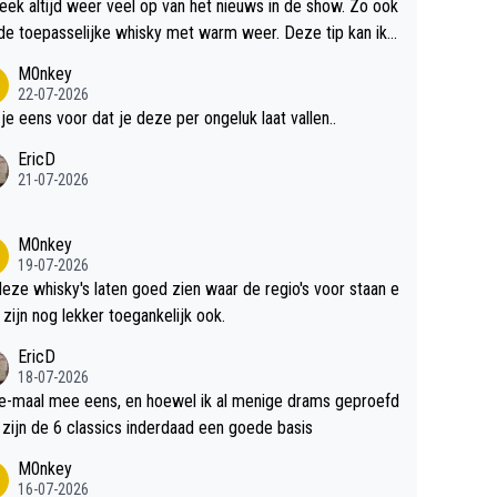
teek altijd weer veel op van het nieuws in de show. Zo ook
de toepasselijke whisky met warm weer. Deze tip kan ik
dit weer wel gebruiken.
M0nkey
22-07-2026
 je eens voor dat je deze per ongeluk laat vallen..
EricD
21-07-2026
M0nkey
19-07-2026
deze whisky's laten goed zien waar de regio's voor staan e
 zijn nog lekker toegankelijk ook.
EricD
18-07-2026
e-maal mee eens, en hoewel ik al menige drams geproefd
heb, zijn de 6 classics inderdaad een goede basis
M0nkey
16-07-2026