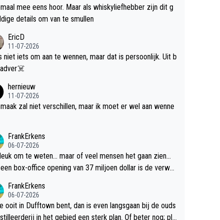
maal mee eens hoor. Maar als whiskyliefhebber zijn dit g
dige details om van te smullen
EricD
11-07-2026
is niet iets om aan te wennen, maar dat is persoonlijk. Uit b
ik, gadver☠️
hernieuw
11-07-2026
maak zal niet verschillen, maar ik moet er wel aan wenne
FrankErkens
06-07-2026
 leuk om te weten... maar of veel mensen het gaan zien...
een box-office opening van 37 miljoen dollar is de verwa
 flop een feit.
FrankErkens
06-07-2026
je ooit in Dufftown bent, dan is even langsgaan bij de ouds
tilleerderij in het gebied een sterk plan. Of beter nog; pla