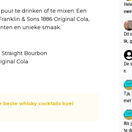
Hele
 puur te drinken of te mixen. Een
ewel
ranklin & Sons 1886 Original Cola,
nten en unieke smaak.
Dit 
l
ky Straight Bourbon
riginal Cola
De s
n.
Tja,
met 
e beste whisky cocktails koel
chte
Als 
te dis