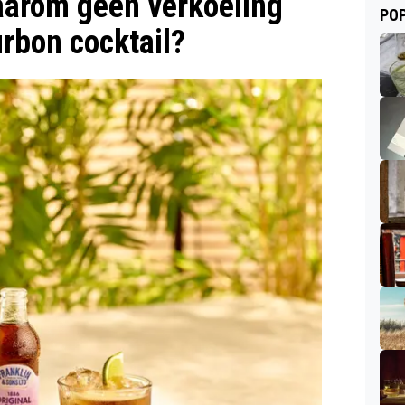
aarom geen verkoeling
POP
rbon cocktail?