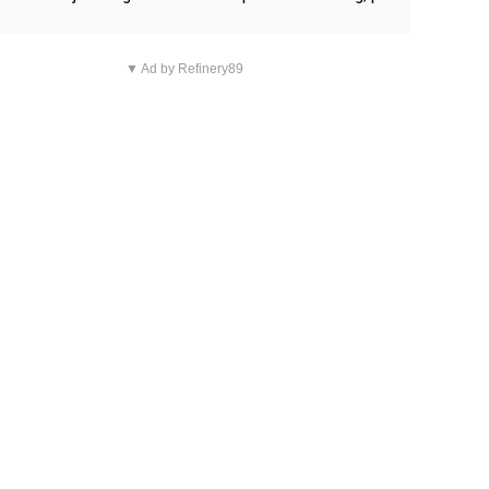
n overnachting in de B&B Abbeyfield, boek de kamer Hog
d en je hebt vanuit je slaapkamer heel mooi uitzicht op d
▼ Ad by Refinery89
tilleerderij zelf!