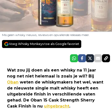
Mis geen whisky nieuws, reviews en opvallende releases meer.
Voeg Whisky Monkeys toe als Google favoriet
Wat zou jij doen als een whisky na 11 jaar
nog net niet helemaal is zoals je wil? Bij
Oban
weten de whiskymakers het wel, want
de nieuwste single malt whisky heeft een
uitgebreide finish in verschillende vaten
gehad. De Oban 15 Cask Strength Sherry
Cask Finish is nu
uitgebracht
.