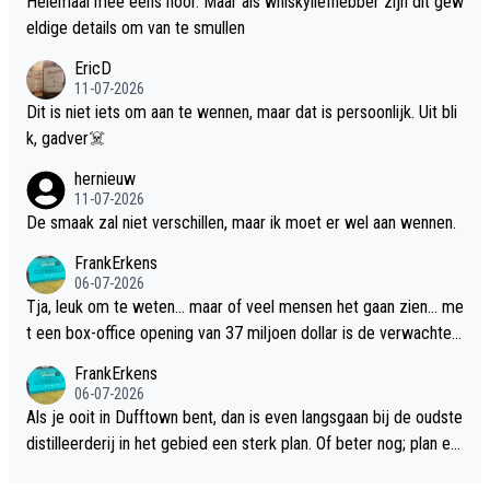
Helemaal mee eens hoor. Maar als whiskyliefhebber zijn dit gew
eldige details om van te smullen
EricD
11-07-2026
Dit is niet iets om aan te wennen, maar dat is persoonlijk. Uit bli
k, gadver☠️
hernieuw
11-07-2026
De smaak zal niet verschillen, maar ik moet er wel aan wennen.
FrankErkens
06-07-2026
Tja, leuk om te weten... maar of veel mensen het gaan zien... me
t een box-office opening van 37 miljoen dollar is de verwachte
flop een feit.
FrankErkens
06-07-2026
Als je ooit in Dufftown bent, dan is even langsgaan bij de oudste
distilleerderij in het gebied een sterk plan. Of beter nog; plan ee
n overnachting in de B&B Abbeyfield, boek de kamer Hogshead