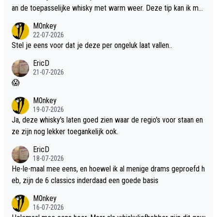
an de toepasselijke whisky met warm weer. Deze tip kan ik met
dit weer wel gebruiken.
M0nkey
22-07-2026
Stel je eens voor dat je deze per ongeluk laat vallen..
EricD
21-07-2026
😱
M0nkey
19-07-2026
Ja, deze whisky's laten goed zien waar de regio's voor staan en
ze zijn nog lekker toegankelijk ook.
EricD
18-07-2026
He-le-maal mee eens, en hoewel ik al menige drams geproefd h
eb, zijn de 6 classics inderdaad een goede basis
M0nkey
16-07-2026