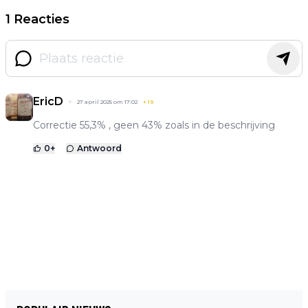
1 Reacties
EricD
27 april 2025 om 17:02
+
19
Correctie 55,3% , geen 43% zoals in de beschrijving
0
+
Antwoord