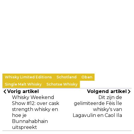
Whisky Limited Editions
Schotland
Oban
Single Malt Whisky
Schotse Whisky
Vorig artikel
Volgend artikel
Whisky Weekend
Dit zijn de
Show #12: over cask
gelimiteerde Fèis Ìle
strength whisky en
whisky's van
hoe je
Lagavulin en Caol Ila
Bunnahabhain
uitspreekt