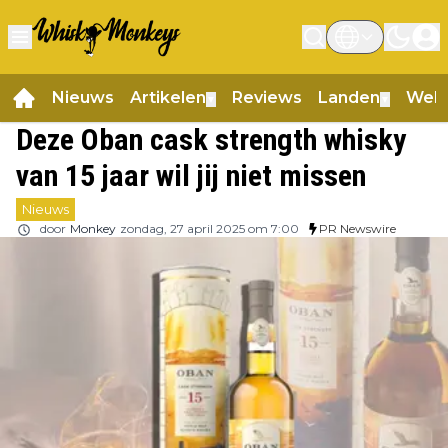
Nieuws
Artikelen
Reviews
Landen
Web
▼
▼
Deze Oban cask strength whisky
van 15 jaar wil jij niet missen
Nieuws
door
Monkey
zondag, 27 april 2025 om 7:00
PR Newswire