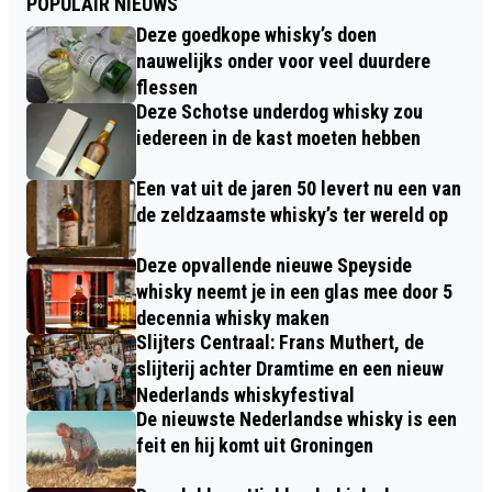
POPULAIR NIEUWS
Deze goedkope whisky’s doen
nauwelijks onder voor veel duurdere
flessen
Deze Schotse underdog whisky zou
iedereen in de kast moeten hebben
Een vat uit de jaren 50 levert nu een van
de zeldzaamste whisky’s ter wereld op
Deze opvallende nieuwe Speyside
whisky neemt je in een glas mee door 5
decennia whisky maken
Slijters Centraal: Frans Muthert, de
slijterij achter Dramtime en een nieuw
Nederlands whiskyfestival
De nieuwste Nederlandse whisky is een
feit en hij komt uit Groningen