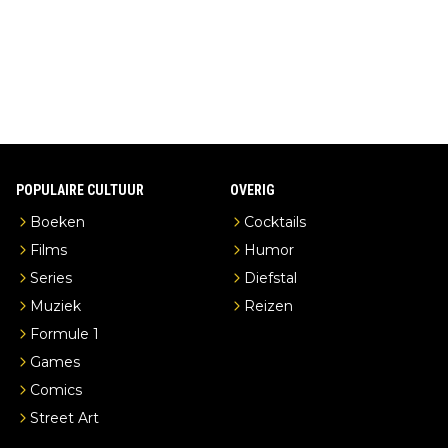
en je hebt vanuit je slaapkamer heel mooi uitzicht op de distille
erderij zelf!
POPULAIRE CULTUUR
OVERIG
Boeken
Cocktails
Films
Humor
Series
Diefstal
Muziek
Reizen
Formule 1
Games
Comics
Street Art