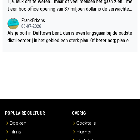
Tja, leuk om te weten... maar of veel mensen het gaan zien... me
t een box-office opening van 37 miljoen dollar is de verwachte
flop een feit.
FrankErkens
06-07-2026
Als je ooit in Dufftown bent, dan is even langsgaan bij de oudste
distilleerderij in het gebied een sterk plan. Of beter nog; plan ee
n overnachting in de B&B Abbeyfield, boek de kamer Hogshead
en je hebt vanuit je slaapkamer heel mooi uitzicht op de distille
erderij zelf!
POPULAIRE CULTUUR
OVERIG
Boeken
Cocktails
Films
Humor