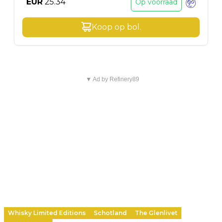
EUR
25.34
Op voorraad
Koop op
bol
.
▼ Ad by Refinery89
Whisky Limited Editions
Schotland
The Glenlivet