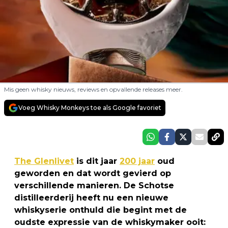
Mis geen whisky nieuws, reviews en opvallende releases meer.
Voeg Whisky Monkeys toe als Google favoriet
The Glenlivet
is dit jaar
200 jaar
oud
geworden en dat wordt gevierd op
verschillende manieren. De Schotse
distilleerderij heeft nu een nieuwe
whiskyserie onthuld die begint met de
oudste expressie van de whiskymaker ooit: