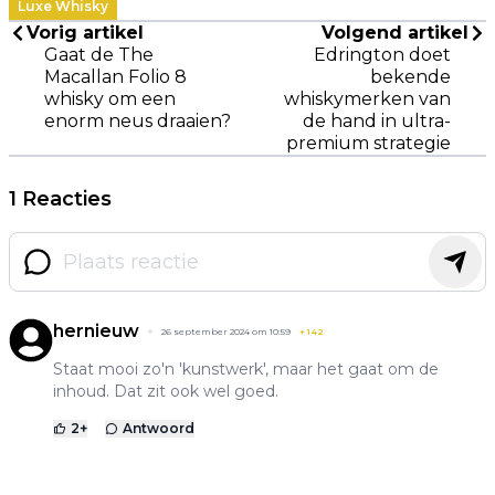
Luxe Whisky
Vorig artikel
Volgend artikel
Gaat de The
Edrington doet
Macallan Folio 8
bekende
whisky om een
whiskymerken van
enorm neus draaien?
de hand in ultra-
premium strategie
1 Reacties
hernieuw
26 september 2024 om 10:59
+
142
Staat mooi zo'n 'kunstwerk', maar het gaat om de
inhoud. Dat zit ook wel goed.
2
+
Antwoord