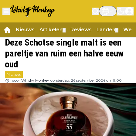
Nieuws
Artikelen
Reviews
Landen
Web
▼
▼
Deze Schotse single malt is een
pareltje van ruim een halve eeuw
oud
Nieuws
door
Whisky Monkey
donderdag, 26 september 2024 om 9:00