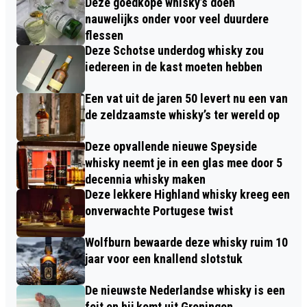
Deze goedkope whisky’s doen
nauwelijks onder voor veel duurdere
flessen
Deze Schotse underdog whisky zou
iedereen in de kast moeten hebben
Een vat uit de jaren 50 levert nu een van
de zeldzaamste whisky’s ter wereld op
Deze opvallende nieuwe Speyside
whisky neemt je in een glas mee door 5
decennia whisky maken
Deze lekkere Highland whisky kreeg een
onverwachte Portugese twist
Wolfburn bewaarde deze whisky ruim 10
jaar voor een knallend slotstuk
De nieuwste Nederlandse whisky is een
feit en hij komt uit Groningen