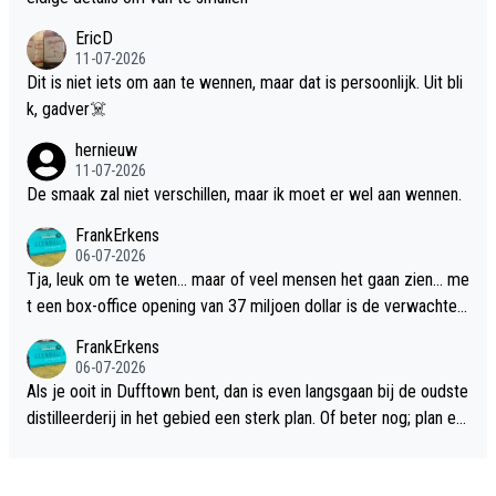
EricD
11-07-2026
Dit is niet iets om aan te wennen, maar dat is persoonlijk. Uit bli
k, gadver☠️
hernieuw
11-07-2026
De smaak zal niet verschillen, maar ik moet er wel aan wennen.
FrankErkens
06-07-2026
Tja, leuk om te weten... maar of veel mensen het gaan zien... me
t een box-office opening van 37 miljoen dollar is de verwachte
flop een feit.
FrankErkens
06-07-2026
Als je ooit in Dufftown bent, dan is even langsgaan bij de oudste
distilleerderij in het gebied een sterk plan. Of beter nog; plan ee
n overnachting in de B&B Abbeyfield, boek de kamer Hogshead
en je hebt vanuit je slaapkamer heel mooi uitzicht op de distille