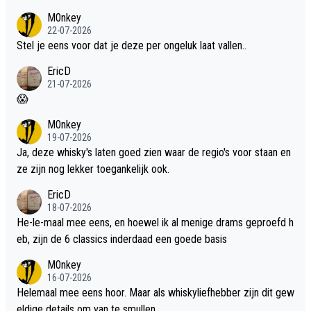
dit weer wel gebruiken.
M0nkey
22-07-2026
Stel je eens voor dat je deze per ongeluk laat vallen..
EricD
21-07-2026
😱
M0nkey
19-07-2026
Ja, deze whisky's laten goed zien waar de regio's voor staan en
ze zijn nog lekker toegankelijk ook.
EricD
18-07-2026
He-le-maal mee eens, en hoewel ik al menige drams geproefd h
eb, zijn de 6 classics inderdaad een goede basis
M0nkey
16-07-2026
Helemaal mee eens hoor. Maar als whiskyliefhebber zijn dit gew
eldige details om van te smullen