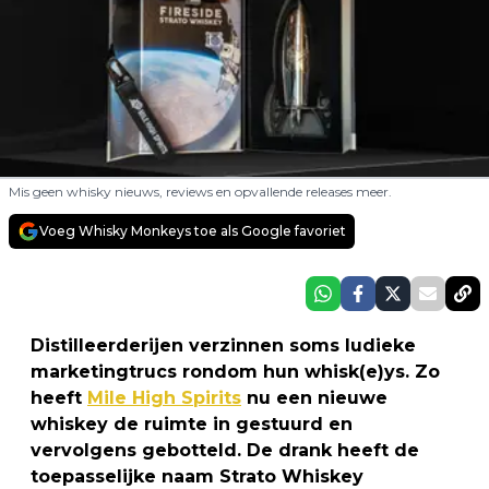
Mis geen whisky nieuws, reviews en opvallende releases meer.
Voeg Whisky Monkeys toe als Google favoriet
Distilleerderijen verzinnen soms ludieke
marketingtrucs rondom hun whisk(e)ys. Zo
heeft
Mile High Spirits
nu een nieuwe
whiskey de ruimte in gestuurd en
vervolgens gebotteld. De drank heeft de
toepasselijke naam Strato Whiskey