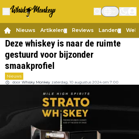
Nieuws
Artikelen
Reviews
Landen
Web
▼
▼
Deze whiskey is naar de ruimte
gestuurd voor bijzonder
smaakprofiel
Nieuws
door
Whisky Monkey
zaterdag, 10 augustus 2024 om 7:00