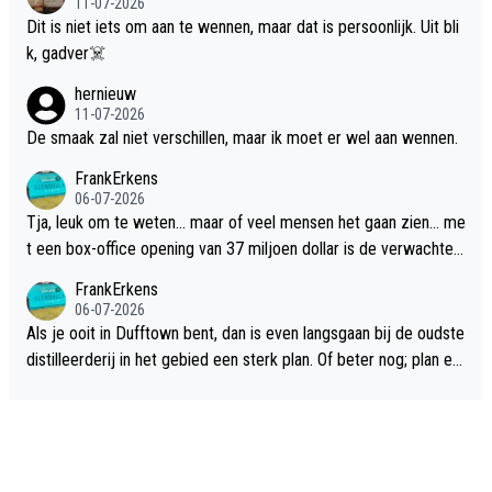
11-07-2026
Dit is niet iets om aan te wennen, maar dat is persoonlijk. Uit bli
k, gadver☠️
hernieuw
11-07-2026
De smaak zal niet verschillen, maar ik moet er wel aan wennen.
FrankErkens
06-07-2026
Tja, leuk om te weten... maar of veel mensen het gaan zien... me
t een box-office opening van 37 miljoen dollar is de verwachte
flop een feit.
FrankErkens
06-07-2026
Als je ooit in Dufftown bent, dan is even langsgaan bij de oudste
distilleerderij in het gebied een sterk plan. Of beter nog; plan ee
n overnachting in de B&B Abbeyfield, boek de kamer Hogshead
en je hebt vanuit je slaapkamer heel mooi uitzicht op de distille
erderij zelf!