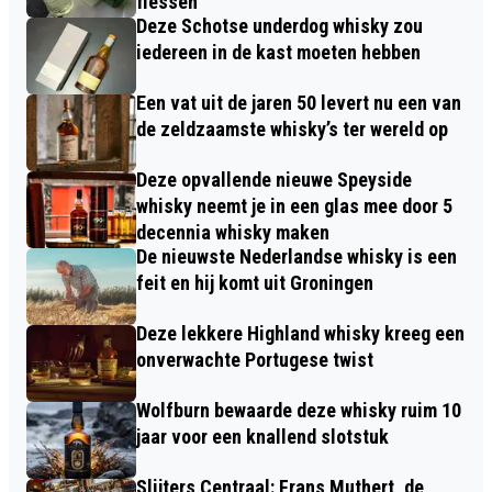
flessen
Deze Schotse underdog whisky zou
iedereen in de kast moeten hebben
Een vat uit de jaren 50 levert nu een van
de zeldzaamste whisky’s ter wereld op
Deze opvallende nieuwe Speyside
whisky neemt je in een glas mee door 5
decennia whisky maken
De nieuwste Nederlandse whisky is een
feit en hij komt uit Groningen
Deze lekkere Highland whisky kreeg een
onverwachte Portugese twist
Wolfburn bewaarde deze whisky ruim 10
jaar voor een knallend slotstuk
Slijters Centraal: Frans Muthert, de