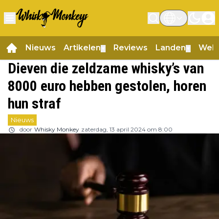
Nieuws
Artikelen
Reviews
Landen
Web
▼
▼
Dieven die zeldzame whisky’s van
8000 euro hebben gestolen, horen
hun straf
Nieuws
door
Whisky Monkey
zaterdag, 13 april 2024 om 8:00