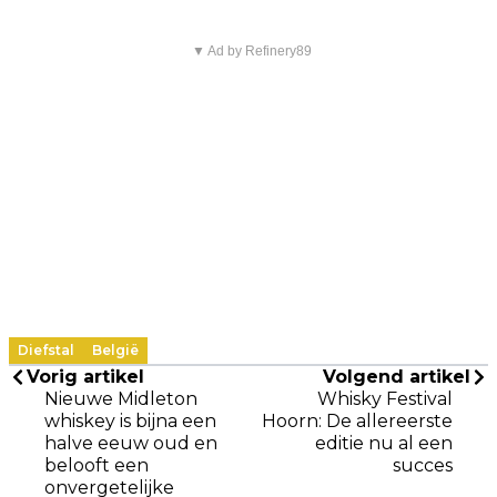
▼ Ad by Refinery89
Diefstal
België
Vorig artikel
Volgend artikel
Nieuwe Midleton
Whisky Festival
whiskey is bijna een
Hoorn: De allereerste
halve eeuw oud en
editie nu al een
belooft een
succes
onvergetelijke