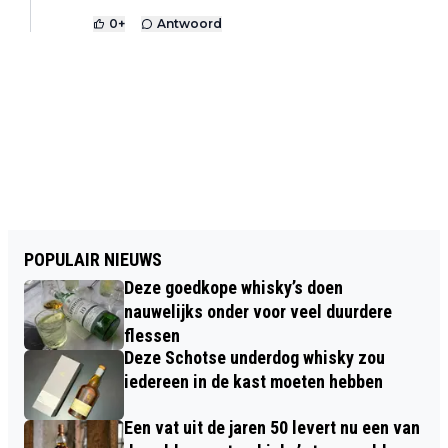
0
+
Antwoord
POPULAIR NIEUWS
Deze goedkope whisky’s doen
nauwelijks onder voor veel duurdere
flessen
Deze Schotse underdog whisky zou
iedereen in de kast moeten hebben
Een vat uit de jaren 50 levert nu een van