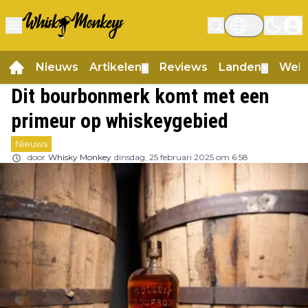
Nieuws
Artikelen
Reviews
Landen
Web
▼
▼
Dit bourbonmerk komt met een
primeur op whiskeygebied
Nieuws
door
Whisky Monkey
dinsdag, 25 februari 2025 om 6:58