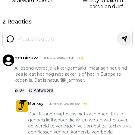
Starward Solera?
whisky draait om
passie en durf
2 Reacties
hernieuw
25 februari 2025 om 14:14
+
142
Al lezend wordt je lekker gemaakt, maar aan het eind
lees je dat het nog niet zeker is of het in Europa te
kopen is. Dat is natuurlijk jammer.
0
+
Antwoord
Monkey
25 februari 2025 om 15:10
+
93
Daar kunnen wij helaas niets aan doen. Er zijn
genoeg liefhebber die willen weten wat er over
de wereld te verkrijgen valt omdat ze toch via via
een flessen kunnen komen bijvoorbeeld.