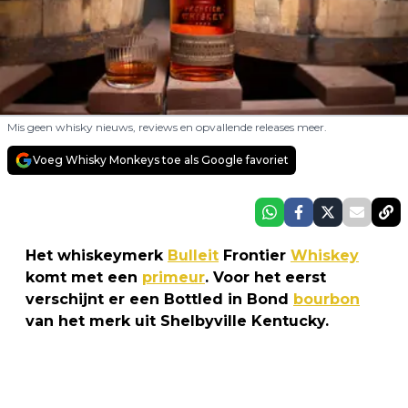
Mis geen whisky nieuws, reviews en opvallende releases meer.
Voeg Whisky Monkeys toe als Google favoriet
Het whiskeymerk
Bulleit
Frontier
Whiskey
komt met een
primeur
. Voor het eerst
verschijnt er een Bottled in Bond
bourbon
van het merk uit Shelbyville Kentucky.