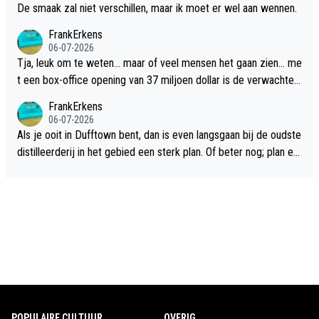
De smaak zal niet verschillen, maar ik moet er wel aan wennen.
FrankErkens
06-07-2026
Tja, leuk om te weten... maar of veel mensen het gaan zien... me
t een box-office opening van 37 miljoen dollar is de verwachte
flop een feit.
FrankErkens
06-07-2026
Als je ooit in Dufftown bent, dan is even langsgaan bij de oudste
distilleerderij in het gebied een sterk plan. Of beter nog; plan ee
n overnachting in de B&B Abbeyfield, boek de kamer Hogshead
en je hebt vanuit je slaapkamer heel mooi uitzicht op de distille
erderij zelf!
POPULAIRE CULTUUR
OVERIG