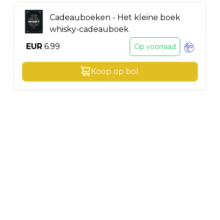
Cadeauboeken - Het kleine boek
whisky-cadeauboek
EUR
6.99
Op voorraad
Koop op
bol
.