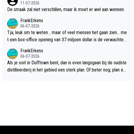
11-07-2026
De smaak zal niet verschillen, maar ik moet er wel aan wennen.
FrankErkens
06-07-2026
Tja, leuk om te weten... maar of veel mensen het gaan zien... me
t een box-office opening van 37 miljoen dollar is de verwachte
flop een feit.
FrankErkens
06-07-2026
Als je ooit in Dufftown bent, dan is even langsgaan bij de oudste
distilleerderij in het gebied een sterk plan. Of beter nog; plan ee
n overnachting in de B&B Abbeyfield, boek de kamer Hogshead
en je hebt vanuit je slaapkamer heel mooi uitzicht op de distille
erderij zelf!