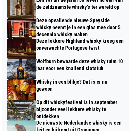
de zeldzaamste whisky’s ter wereld op
Deze opvallende nieuwe Speyside
whisky neemt je in een glas mee door 5
decennia whisky maken
Deze lekkere Highland whisky kreeg een
onverwachte Portugese twist
Wolfburn bewaarde deze whisky ruim 10
jaar voor een knallend slotstuk
Whisky in een blikje? Dat is er nu
gewoon
Op dit whiskyfestival is in september
bijzonder veel lekkere whisky te
ontdekken
De nieuwste Nederlandse whisky is een
feit en hij komt uit Groningen