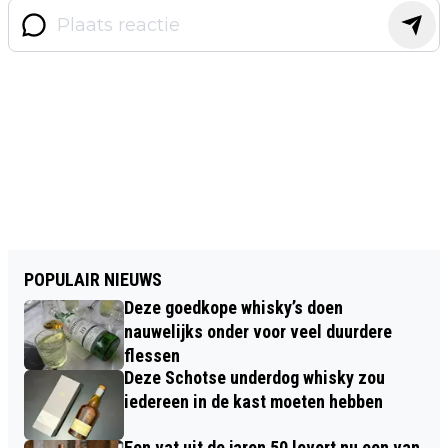
POPULAIR NIEUWS
Deze goedkope whisky’s doen
nauwelijks onder voor veel duurdere
flessen
Deze Schotse underdog whisky zou
iedereen in de kast moeten hebben
Een vat uit de jaren 50 levert nu een van