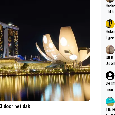
He-le
Helem
t gew
Dit is
De sm
nnen.
3 door het dak
Tja, 