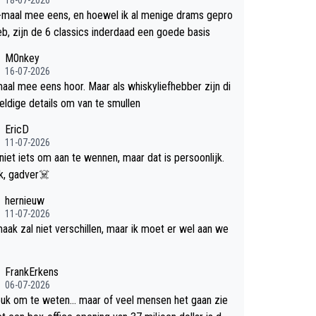
-maal mee eens, en hoewel ik al menige drams gepro
efd heb, zijn de 6 classics inderdaad een goede basis
M0nkey
16-07-2026
aal mee eens hoor. Maar als whiskyliefhebber zijn di
eldige details om van te smullen
EricD
11-07-2026
 niet iets om aan te wennen, maar dat is persoonlijk.
Uit blik, gadver☠️
hernieuw
11-07-2026
aak zal niet verschillen, maar ik moet er wel aan we
FrankErkens
06-07-2026
leuk om te weten... maar of veel mensen het gaan zie