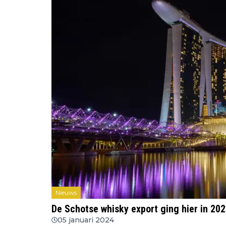
Nieuws
De Schotse whisky export ging hier in 202
05 januari 2024