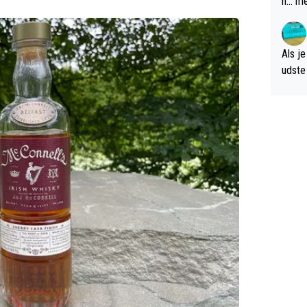
n... m
verwa
Als je
udste d
og; p
amer 
uitzic