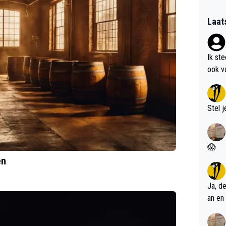
Laat
Ik st
ook v
kan i
Stel j
😱
en
Ja, d
an en 