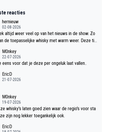
ste reacties
hernieuw
02-08-2026
eek altijd weer veel op van het nieuws in de show. Zo
an de toepasselijke whisky met warm weer. Deze tip
k met dit weer wel gebruiken.
M0nkey
22-07-2026
e eens voor dat je deze per ongeluk laat vallen..
EricD
21-07-2026
M0nkey
19-07-2026
eze whisky's laten goed zien waar de regio's voor sta
ze zijn nog lekker toegankelijk ook.
EricD
18-07-2026