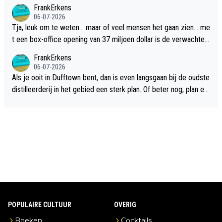
FrankErkens
06-07-2026
Tja, leuk om te weten... maar of veel mensen het gaan zien... me
t een box-office opening van 37 miljoen dollar is de verwachte
flop een feit.
FrankErkens
06-07-2026
Als je ooit in Dufftown bent, dan is even langsgaan bij de oudste
distilleerderij in het gebied een sterk plan. Of beter nog; plan ee
n overnachting in de B&B Abbeyfield, boek de kamer Hogshead
en je hebt vanuit je slaapkamer heel mooi uitzicht op de distille
erderij zelf!
POPULAIRE CULTUUR
OVERIG
Boeken
Cocktails