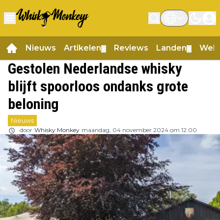
Nieuws
Artikelen
Reviews
Landen
Web
▼
▼
Gestolen Nederlandse whisky
blijft spoorloos ondanks grote
beloning
Nieuws
door
Whisky Monkey
maandag, 04 november 2024 om 12:00