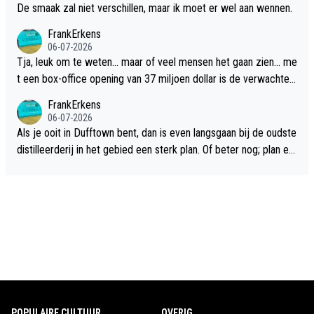
De smaak zal niet verschillen, maar ik moet er wel aan wennen.
FrankErkens
06-07-2026
Tja, leuk om te weten... maar of veel mensen het gaan zien... me
t een box-office opening van 37 miljoen dollar is de verwachte
flop een feit.
FrankErkens
06-07-2026
Als je ooit in Dufftown bent, dan is even langsgaan bij de oudste
distilleerderij in het gebied een sterk plan. Of beter nog; plan ee
n overnachting in de B&B Abbeyfield, boek de kamer Hogshead
en je hebt vanuit je slaapkamer heel mooi uitzicht op de distille
erderij zelf!
POPULAIRE CULTUUR
OVERIG