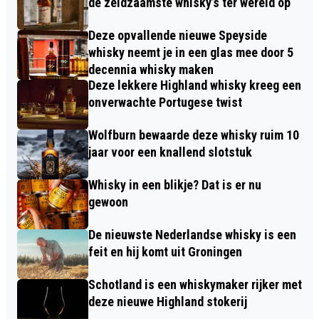
de zeldzaamste whisky’s ter wereld op
Deze opvallende nieuwe Speyside
whisky neemt je in een glas mee door 5
decennia whisky maken
Deze lekkere Highland whisky kreeg een
onverwachte Portugese twist
Wolfburn bewaarde deze whisky ruim 10
jaar voor een knallend slotstuk
Whisky in een blikje? Dat is er nu
gewoon
De nieuwste Nederlandse whisky is een
feit en hij komt uit Groningen
Schotland is een whiskymaker rijker met
deze nieuwe Highland stokerij