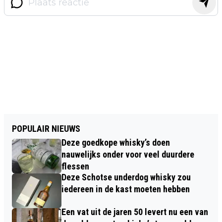
POPULAIR NIEUWS
Deze goedkope whisky’s doen
nauwelijks onder voor veel duurdere
flessen
Deze Schotse underdog whisky zou
iedereen in de kast moeten hebben
Een vat uit de jaren 50 levert nu een van