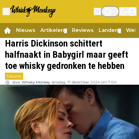
Nieuws
Artikelen
Reviews
Landen
Web
▼
▼
Harris Dickinson schittert
halfnaakt in Babygirl maar geeft
toe whisky gedronken te hebben
Nieuws
door
Whisky Monkey
dinsdag, 17 december 2024 om 7:00