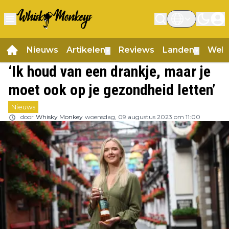
Nieuws
Artikelen
Reviews
Landen
Web
▼
▼
‘Ik houd van een drankje, maar je
moet ook op je gezondheid letten’
Nieuws
door
Whisky Monkey
woensdag, 09 augustus 2023 om 11:00