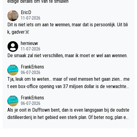
eldige details om van te smullen
EricD
11-07-2026
Dit is niet iets om aan te wennen, maar dat is persoonlijk. Uit bli
k, gadver☠️
hernieuw
11-07-2026
De smaak zal niet verschillen, maar ik moet er wel aan wennen.
FrankErkens
06-07-2026
Tja, leuk om te weten... maar of veel mensen het gaan zien... me
t een box-office opening van 37 miljoen dollar is de verwachte
flop een feit.
FrankErkens
06-07-2026
Als je ooit in Dufftown bent, dan is even langsgaan bij de oudste
distilleerderij in het gebied een sterk plan. Of beter nog; plan ee
n overnachting in de B&B Abbeyfield, boek de kamer Hogshead
en je hebt vanuit je slaapkamer heel mooi uitzicht op de distille