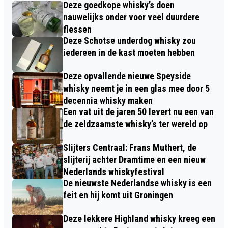
Deze goedkope whisky’s doen
nauwelijks onder voor veel duurdere
flessen
Deze Schotse underdog whisky zou
iedereen in de kast moeten hebben
Deze opvallende nieuwe Speyside
whisky neemt je in een glas mee door 5
decennia whisky maken
Een vat uit de jaren 50 levert nu een van
de zeldzaamste whisky’s ter wereld op
Slijters Centraal: Frans Muthert, de
slijterij achter Dramtime en een nieuw
Nederlands whiskyfestival
De nieuwste Nederlandse whisky is een
feit en hij komt uit Groningen
Deze lekkere Highland whisky kreeg een