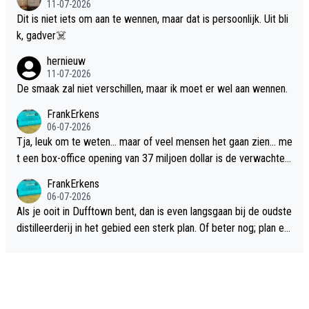
11-07-2026
Dit is niet iets om aan te wennen, maar dat is persoonlijk. Uit bli
k, gadver☠️
hernieuw
11-07-2026
De smaak zal niet verschillen, maar ik moet er wel aan wennen.
FrankErkens
06-07-2026
Tja, leuk om te weten... maar of veel mensen het gaan zien... me
t een box-office opening van 37 miljoen dollar is de verwachte
flop een feit.
FrankErkens
06-07-2026
Als je ooit in Dufftown bent, dan is even langsgaan bij de oudste
distilleerderij in het gebied een sterk plan. Of beter nog; plan ee
n overnachting in de B&B Abbeyfield, boek de kamer Hogshead
en je hebt vanuit je slaapkamer heel mooi uitzicht op de distille
erderij zelf!