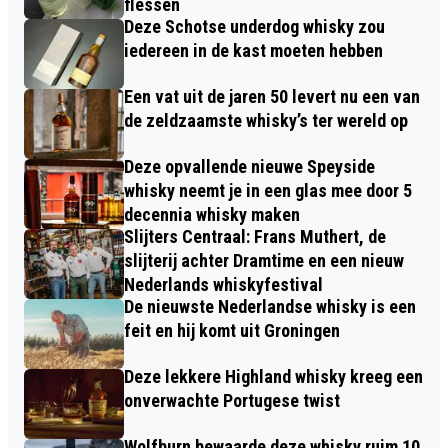
flessen
Deze Schotse underdog whisky zou
iedereen in de kast moeten hebben
Een vat uit de jaren 50 levert nu een van
de zeldzaamste whisky’s ter wereld op
Deze opvallende nieuwe Speyside
whisky neemt je in een glas mee door 5
decennia whisky maken
Slijters Centraal: Frans Muthert, de
slijterij achter Dramtime en een nieuw
Nederlands whiskyfestival
De nieuwste Nederlandse whisky is een
feit en hij komt uit Groningen
Deze lekkere Highland whisky kreeg een
onverwachte Portugese twist
Wolfburn bewaarde deze whisky ruim 10