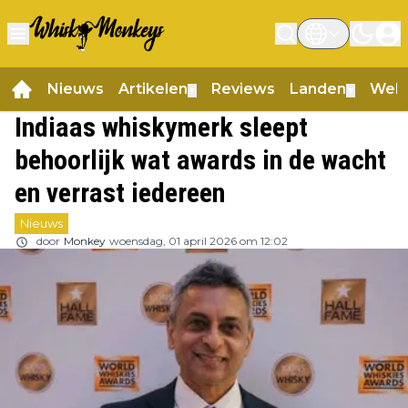
Nieuws
Artikelen
Reviews
Landen
Web
▼
▼
Indiaas whiskymerk sleept
behoorlijk wat awards in de wacht
en verrast iedereen
Nieuws
door
Monkey
woensdag, 01 april 2026 om 12:02