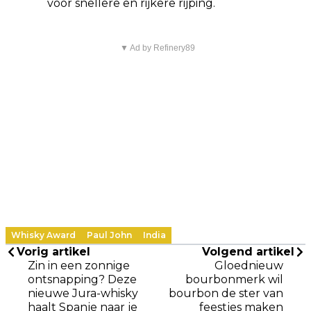
voor snellere en rijkere rijping.
▼ Ad by Refinery89
Whisky Award
Paul John
India
Vorig artikel
Volgend artikel
Zin in een zonnige
Gloednieuw
ontsnapping? Deze
bourbonmerk wil
nieuwe Jura-whisky
bourbon de ster van
haalt Spanje naar je
feestjes maken