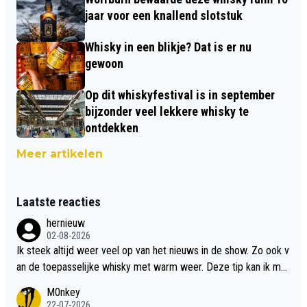
jaar voor een knallend slotstuk
Whisky in een blikje? Dat is er nu
gewoon
Op dit whiskyfestival is in september
bijzonder veel lekkere whisky te
ontdekken
Meer artikelen
Laatste reacties
hernieuw
02-08-2026
Ik steek altijd weer veel op van het nieuws in de show. Zo ook v
an de toepasselijke whisky met warm weer. Deze tip kan ik met
dit weer wel gebruiken.
M0nkey
22-07-2026