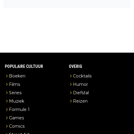
een overnachting in de B&B Abbeyfield, boek de kamer Hogsh
ead en je hebt vanuit je slaapkamer heel mooi uitzicht op de di
stilleerderij zelf!
POPULAIRE CULTUUR
OVERIG
Boeken
Cocktails
Films
Humor
Series
Diefstal
Muziek
Reizen
Formule 1
Games
Comics