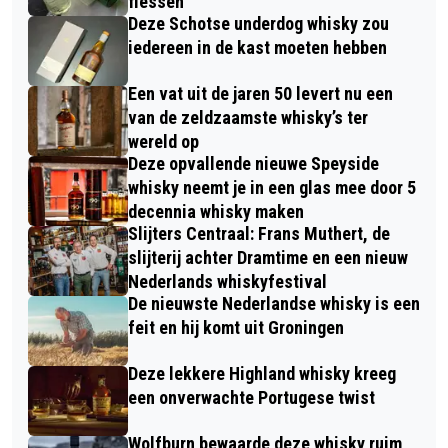
flessen
Deze Schotse underdog whisky zou
iedereen in de kast moeten hebben
Een vat uit de jaren 50 levert nu een
van de zeldzaamste whisky’s ter
wereld op
Deze opvallende nieuwe Speyside
whisky neemt je in een glas mee door 5
decennia whisky maken
Slijters Centraal: Frans Muthert, de
slijterij achter Dramtime en een nieuw
Nederlands whiskyfestival
De nieuwste Nederlandse whisky is een
feit en hij komt uit Groningen
Deze lekkere Highland whisky kreeg
een onverwachte Portugese twist
Wolfburn bewaarde deze whisky ruim