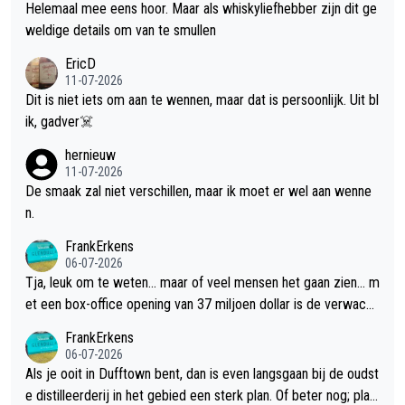
Helemaal mee eens hoor. Maar als whiskyliefhebber zijn dit ge
weldige details om van te smullen
EricD
11-07-2026
Dit is niet iets om aan te wennen, maar dat is persoonlijk. Uit bl
ik, gadver☠️
hernieuw
11-07-2026
De smaak zal niet verschillen, maar ik moet er wel aan wenne
n.
FrankErkens
06-07-2026
Tja, leuk om te weten... maar of veel mensen het gaan zien... m
et een box-office opening van 37 miljoen dollar is de verwacht
e flop een feit.
FrankErkens
06-07-2026
Als je ooit in Dufftown bent, dan is even langsgaan bij de oudst
e distilleerderij in het gebied een sterk plan. Of beter nog; plan