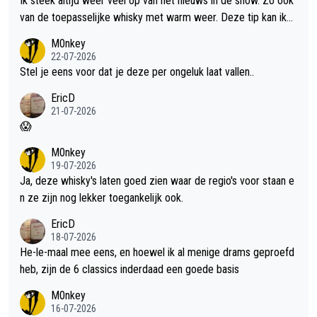
Ik steek altijd weer veel op van het nieuws in de show. Zo ook
van de toepasselijke whisky met warm weer. Deze tip kan ik
met dit weer wel gebruiken.
M0nkey
22-07-2026
Stel je eens voor dat je deze per ongeluk laat vallen..
EricD
21-07-2026
😱
M0nkey
19-07-2026
Ja, deze whisky's laten goed zien waar de regio's voor staan e
n ze zijn nog lekker toegankelijk ook.
EricD
18-07-2026
He-le-maal mee eens, en hoewel ik al menige drams geproefd
heb, zijn de 6 classics inderdaad een goede basis
M0nkey
16-07-2026