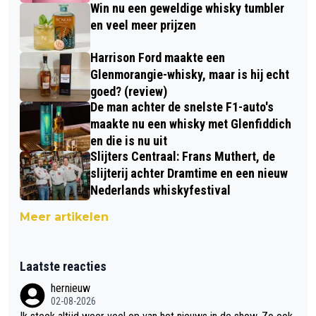
Win nu een geweldige whisky tumbler
en veel meer prijzen
Harrison Ford maakte een
Glenmorangie-whisky, maar is hij echt
goed? (review)
De man achter de snelste F1-auto's
maakte nu een whisky met Glenfiddich
en die is nu uit
Slijters Centraal: Frans Muthert, de
slijterij achter Dramtime en een nieuw
Nederlands whiskyfestival
Meer artikelen
Laatste reacties
hernieuw
02-08-2026