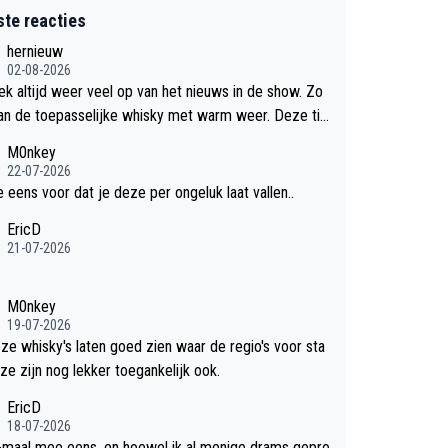
ste reacties
hernieuw
02-08-2026
eek altijd weer veel op van het nieuws in de show. Zo
an de toepasselijke whisky met warm weer. Deze tip
k met dit weer wel gebruiken.
M0nkey
22-07-2026
e eens voor dat je deze per ongeluk laat vallen..
EricD
21-07-2026
M0nkey
19-07-2026
eze whisky's laten goed zien waar de regio's voor sta
ze zijn nog lekker toegankelijk ook.
EricD
18-07-2026
-maal mee eens, en hoewel ik al menige drams gepro