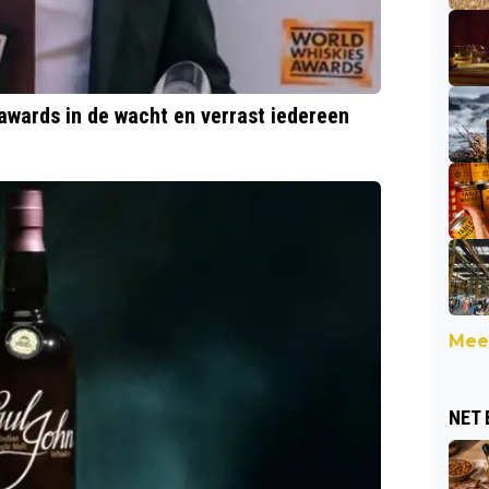
awards in de wacht en verrast iedereen
Meer
NET 