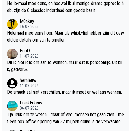
He-le-maal mee eens, en hoewel ik al menige drams geproefd h
eb, zijn de 6 classics inderdaad een goede basis
M0nkey
16-07-2026
Helemaal mee eens hoor. Maar als whiskyliefhebber zijn dit gew
eldige details om van te smullen
EricD
11-07-2026
Dit is niet iets om aan te wennen, maar dat is persoonlijk. Uit bli
k, gadver☠️
hernieuw
11-07-2026
De smaak zal niet verschillen, maar ik moet er wel aan wennen.
FrankErkens
06-07-2026
Tja, leuk om te weten... maar of veel mensen het gaan zien... me
t een box-office opening van 37 miljoen dollar is de verwachte
flop een feit.