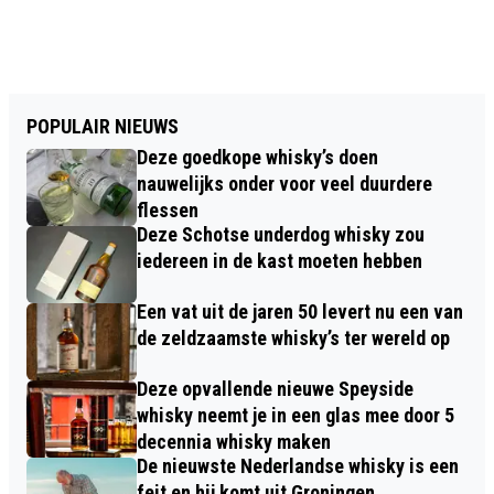
POPULAIR NIEUWS
Deze goedkope whisky’s doen
nauwelijks onder voor veel duurdere
flessen
Deze Schotse underdog whisky zou
iedereen in de kast moeten hebben
Een vat uit de jaren 50 levert nu een van
de zeldzaamste whisky’s ter wereld op
Deze opvallende nieuwe Speyside
whisky neemt je in een glas mee door 5
decennia whisky maken
De nieuwste Nederlandse whisky is een
feit en hij komt uit Groningen