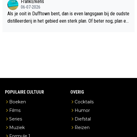
FrankErkens
06-07-2026
Als je ooit in Dufftown bent, dan is even langsgaan bij de oudste
distilleerderij in het gebied een sterk plan. Of beter nog; plan ee
n overnachting in de B&B Abbeyfield, boek de kamer Hogshead
en je hebt vanuit je slaapkamer heel mooi uitzicht op de distille
erderij zelf!
POPULAIRE CULTUUR
OVERIG
Boeken
Cocktails
Films
Humor
Series
Diefstal
Muziek
Reizen
Formule 1