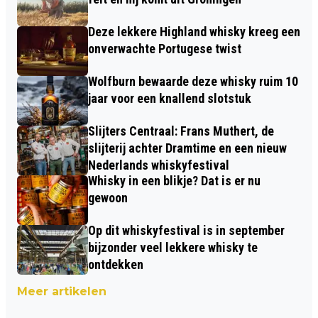
Deze lekkere Highland whisky kreeg een
onverwachte Portugese twist
Wolfburn bewaarde deze whisky ruim 10
jaar voor een knallend slotstuk
Slijters Centraal: Frans Muthert, de
slijterij achter Dramtime en een nieuw
Nederlands whiskyfestival
Whisky in een blikje? Dat is er nu
gewoon
Op dit whiskyfestival is in september
bijzonder veel lekkere whisky te
ontdekken
Meer artikelen