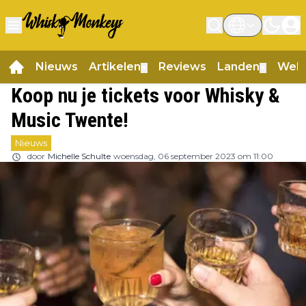
Nieuws
Artikelen
Reviews
Landen
Web
▼
▼
Koop nu je tickets voor Whisky &
Music Twente!
Nieuws
door
Michelle Schulte
woensdag, 06 september 2023 om 11:00