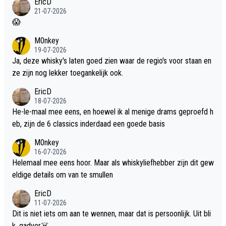
EricD
21-07-2026
😱
M0nkey
19-07-2026
Ja, deze whisky's laten goed zien waar de regio's voor staan en
ze zijn nog lekker toegankelijk ook.
EricD
18-07-2026
He-le-maal mee eens, en hoewel ik al menige drams geproefd h
eb, zijn de 6 classics inderdaad een goede basis
M0nkey
16-07-2026
Helemaal mee eens hoor. Maar als whiskyliefhebber zijn dit gew
eldige details om van te smullen
EricD
11-07-2026
Dit is niet iets om aan te wennen, maar dat is persoonlijk. Uit bli
k, gadver☠️