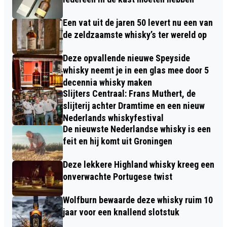
Een vat uit de jaren 50 levert nu een van
de zeldzaamste whisky’s ter wereld op
Deze opvallende nieuwe Speyside
whisky neemt je in een glas mee door 5
decennia whisky maken
Slijters Centraal: Frans Muthert, de
slijterij achter Dramtime en een nieuw
Nederlands whiskyfestival
De nieuwste Nederlandse whisky is een
feit en hij komt uit Groningen
Deze lekkere Highland whisky kreeg een
onverwachte Portugese twist
Wolfburn bewaarde deze whisky ruim 10
jaar voor een knallend slotstuk