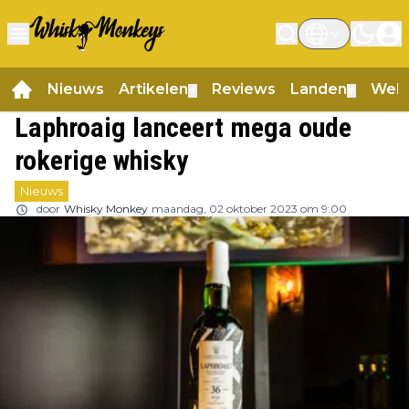
Nieuws
Artikelen
Reviews
Landen
Web
▼
▼
Laphroaig lanceert mega oude
rokerige whisky
Nieuws
door
Whisky Monkey
maandag, 02 oktober 2023 om 9:00