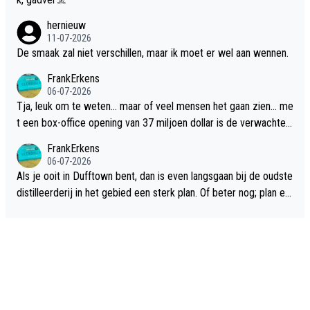
hernieuw
11-07-2026
De smaak zal niet verschillen, maar ik moet er wel aan wennen.
FrankErkens
06-07-2026
Tja, leuk om te weten... maar of veel mensen het gaan zien... me
t een box-office opening van 37 miljoen dollar is de verwachte
flop een feit.
FrankErkens
06-07-2026
Als je ooit in Dufftown bent, dan is even langsgaan bij de oudste
distilleerderij in het gebied een sterk plan. Of beter nog; plan ee
n overnachting in de B&B Abbeyfield, boek de kamer Hogshead
en je hebt vanuit je slaapkamer heel mooi uitzicht op de distille
erderij zelf!