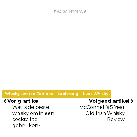
▼ Ad by Refinery89
Whisky Limited Editions
Laphroaig
Luxe Whisky
Vorig artikel
Volgend artikel
Wat is de beste
McConnell’s 5 Year
whisky om in een
Old Irish Whisky
cocktail te
Review
gebruiken?