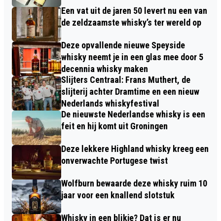
Een vat uit de jaren 50 levert nu een van
de zeldzaamste whisky’s ter wereld op
Deze opvallende nieuwe Speyside
whisky neemt je in een glas mee door 5
decennia whisky maken
Slijters Centraal: Frans Muthert, de
slijterij achter Dramtime en een nieuw
Nederlands whiskyfestival
De nieuwste Nederlandse whisky is een
feit en hij komt uit Groningen
Deze lekkere Highland whisky kreeg een
onverwachte Portugese twist
Wolfburn bewaarde deze whisky ruim 10
jaar voor een knallend slotstuk
Whisky in een blikje? Dat is er nu