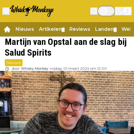
Nieuws
Artikelen
Reviews
Landen
Web
▼
▼
Martijn van Opstal aan de slag bij
Salud Spirits
Nieuws
door
Whisky Monkey
vrijdag, 01 maart 2024 om 12:00