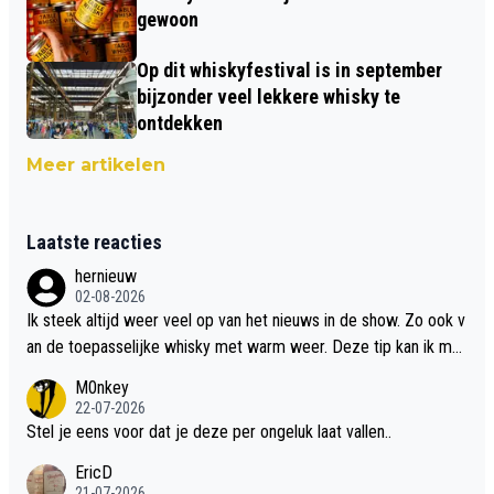
gewoon
Op dit whiskyfestival is in september
bijzonder veel lekkere whisky te
ontdekken
Meer artikelen
Laatste reacties
hernieuw
02-08-2026
Ik steek altijd weer veel op van het nieuws in de show. Zo ook v
an de toepasselijke whisky met warm weer. Deze tip kan ik met
dit weer wel gebruiken.
M0nkey
22-07-2026
Stel je eens voor dat je deze per ongeluk laat vallen..
EricD
21-07-2026