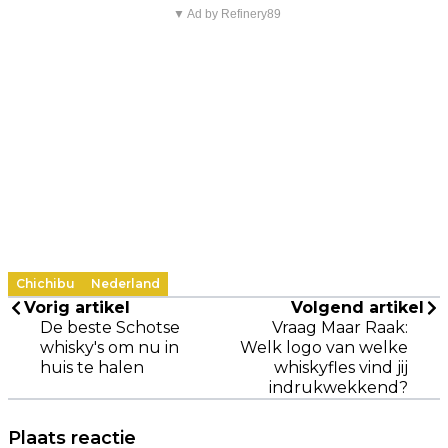
▼ Ad by Refinery89
Chichibu
Nederland
Vorig artikel
Volgend artikel
De beste Schotse
Vraag Maar Raak:
whisky's om nu in
Welk logo van welke
huis te halen
whiskyfles vind jij
indrukwekkend?
Plaats reactie