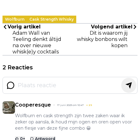
Wolfburn
Cask Strength Whisky
Vorig artikel
Volgend artikel
Adam Wall van
Dit is waarom jij
Teeling denkt áltijd
whisky bonbons wilt
na over nieuwe
kopen
whisk(e)y cocktails
2 Reacties
Cooperesque
17 juni 2023 om 10:47
+
29
Wolfburn en cask strength zijn twee zaken waar ik
zeker op aansla, ik houd mijn ogen en oren open voor
een flesje van deze fijne combo 😀
0
+
Antwoord