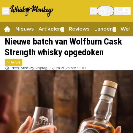
Nieuws
Artikelen
Reviews
Landen
Web
▼
▼
Nieuwe batch van Wolfburn Cask
Strength whisky opgedoken
Nieuws
door
Monkey
vrijdag, 16 juni 2023 om 9:00