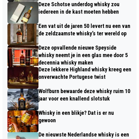
Deze Schotse underdog whisky zou
iedereen in de kast moeten hebben
Een vat uit de jaren 50 levert nu een van
de zeldzaamste whisky’s ter wereld op
Deze opvallende nieuwe Speyside
whisky neemt je in een glas mee door 5
decennia whisky maken
Deze lekkere Highland whisky kreeg een
onverwachte Portugese twist
Wolfburn bewaarde deze whisky ruim 10
jaar voor een knallend slotstuk
Whisky in een blikje? Dat is er nu
gewoon
De nieuwste Nederlandse whisky is een