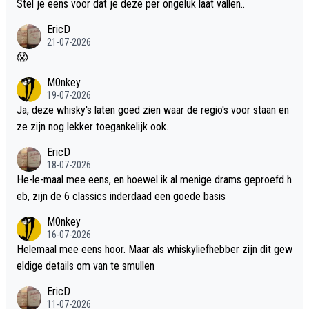
Stel je eens voor dat je deze per ongeluk laat vallen..
EricD
21-07-2026
😱
M0nkey
19-07-2026
Ja, deze whisky's laten goed zien waar de regio's voor staan en
ze zijn nog lekker toegankelijk ook.
EricD
18-07-2026
He-le-maal mee eens, en hoewel ik al menige drams geproefd h
eb, zijn de 6 classics inderdaad een goede basis
M0nkey
16-07-2026
Helemaal mee eens hoor. Maar als whiskyliefhebber zijn dit gew
eldige details om van te smullen
EricD
11-07-2026