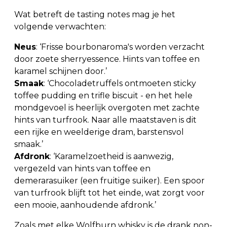
Wat betreft de tasting notes mag je het
volgende verwachten:
Neus
: ‘Frisse bourbonaroma's worden verzacht
door zoete sherryessence. Hints van toffee en
karamel schijnen door.’
Smaak
: ‘Chocoladetruffels ontmoeten sticky
toffee pudding en trifle biscuit - en het hele
mondgevoel is heerlijk overgoten met zachte
hints van turfrook. Naar alle maatstaven is dit
een rijke en weelderige dram, barstensvol
smaak.’
Afdronk
: ‘Karamelzoetheid is aanwezig,
vergezeld van hints van toffee en
demerarasuiker (een fruitige suiker). Een spoor
van turfrook blijft tot het einde, wat zorgt voor
een mooie, aanhoudende afdronk.’
Zoals met elke Wolfburn whisky is de drank non-