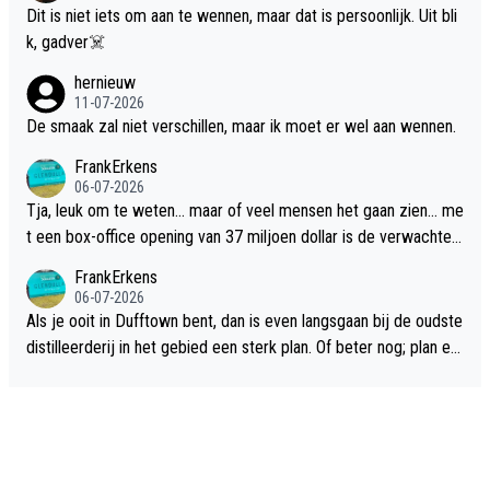
Dit is niet iets om aan te wennen, maar dat is persoonlijk. Uit bli
k, gadver☠️
hernieuw
11-07-2026
De smaak zal niet verschillen, maar ik moet er wel aan wennen.
FrankErkens
06-07-2026
Tja, leuk om te weten... maar of veel mensen het gaan zien... me
t een box-office opening van 37 miljoen dollar is de verwachte
flop een feit.
FrankErkens
06-07-2026
Als je ooit in Dufftown bent, dan is even langsgaan bij de oudste
distilleerderij in het gebied een sterk plan. Of beter nog; plan ee
n overnachting in de B&B Abbeyfield, boek de kamer Hogshead
en je hebt vanuit je slaapkamer heel mooi uitzicht op de distille
erderij zelf!