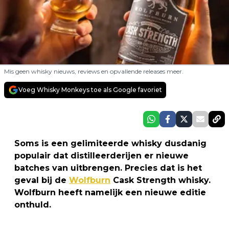
Mis geen whisky nieuws, reviews en opvallende releases meer.
Voeg Whisky Monkeys toe als Google favoriet
Soms is een gelimiteerde whisky dusdanig
populair dat distilleerderijen er nieuwe
batches van uitbrengen. Precies dat is het
geval bij de
Wolfburn
Cask Strength whisky.
Wolfburn heeft namelijk een nieuwe editie
onthuld.