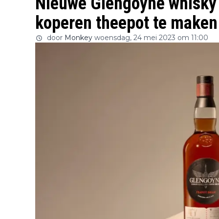
Nieuwe Glengoyne whisky 
koperen theepot te maken
door
Monkey
woensdag, 24 mei 2023 om 11:00