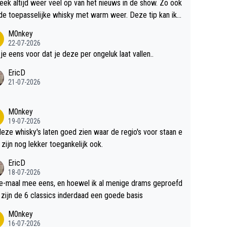
teek altijd weer veel op van het nieuws in de show. Zo ook
de toepasselijke whisky met warm weer. Deze tip kan ik
dit weer wel gebruiken.
M0nkey
22-07-2026
 je eens voor dat je deze per ongeluk laat vallen..
EricD
21-07-2026
M0nkey
19-07-2026
deze whisky's laten goed zien waar de regio's voor staan e
 zijn nog lekker toegankelijk ook.
EricD
18-07-2026
e-maal mee eens, en hoewel ik al menige drams geproefd
heb, zijn de 6 classics inderdaad een goede basis
M0nkey
16-07-2026