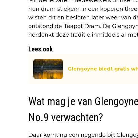
Minder ervaren medewerkers drinken dit 
hun dram stiekem in een koperen theep
wisten dit en besloten later weer van d
ontstond de Teapot Dram. De Glengoy
herdenkt deze traditie inmiddels al met
Lees ook
Glengoyne biedt gratis w
Wat mag je van Glengoyn
No.9 verwachten?
Daar komt nu een negende bij: Glengo