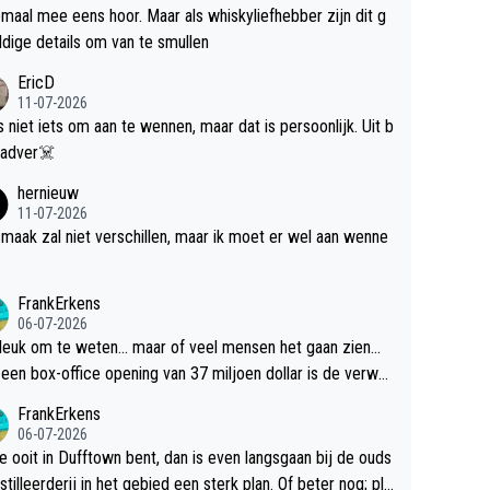
maal mee eens hoor. Maar als whiskyliefhebber zijn dit g
dige details om van te smullen
EricD
11-07-2026
is niet iets om aan te wennen, maar dat is persoonlijk. Uit b
ik, gadver☠️
hernieuw
11-07-2026
maak zal niet verschillen, maar ik moet er wel aan wenne
FrankErkens
06-07-2026
 leuk om te weten... maar of veel mensen het gaan zien...
een box-office opening van 37 miljoen dollar is de verwa
 flop een feit.
FrankErkens
06-07-2026
je ooit in Dufftown bent, dan is even langsgaan bij de ouds
tilleerderij in het gebied een sterk plan. Of beter nog; pla