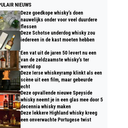
ULAIR NIEUWS
Deze goedkope whisky’s doen
nauwelijks onder voor veel duurdere
flessen
Deze Schotse underdog whisky zou
iedereen in de kast moeten hebben
Een vat uit de jaren 50 levert nu een
van de zeldzaamste whisky’s ter
wereld op
Deze Ierse whiskeyramp klinkt als een
scène uit een film, maar gebeurde
echt
Deze opvallende nieuwe Speyside
whisky neemt je in een glas mee door 5
decennia whisky maken
Deze lekkere Highland whisky kreeg
een onverwachte Portugese twist