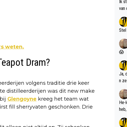
Ik s
van 
met 
Stel
rs weten.
😱
 Teapot Dram?
Ja, 
n ze
rderijen volgens traditie drie keer
te distilleerderijen was dit new make
bij
Glengoyne
kreeg het team wat
He-l
rst fill sherryvaten geschonken. Drie