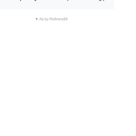
n overnachting in de B&B Abbeyfield, boek de kamer Hog
d en je hebt vanuit je slaapkamer heel mooi uitzicht op d
▼ Ad by Refinery89
tilleerderij zelf!