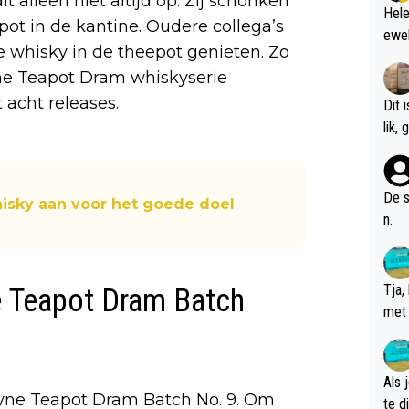
alleen niet altijd op. Zij schonken
Hele
ot in de kantine. Oudere collega’s
ewel
e whisky in de theepot genieten. Zo
ne Teapot Dram whiskyserie
 acht releases.
Dit 
l
De s
hisky aan voor het goede doel
n.
Tja,
e Teapot Dram Batch
met 
chte
Als 
yne Teapot Dram Batch No. 9. Om
te dis