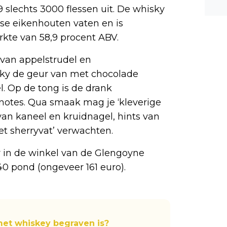
9 slechts 3000 flessen uit. De whisky
n ee
shea
se eikenhouten vaten en is
e dis
rkte van 58,9 procent ABV.
van appelstrudel en
isky de geur van met chocolade
. Op de tong is de drank
 notes. Qua smaak mag je ‘kleverige
an kaneel en kruidnagel, hints van
et sherryvat’ verwachten.
r in de winkel van de Glengoyne
 140 pond (ongeveer 161 euro).
 met whiskey begraven is?