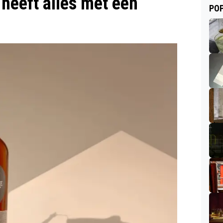
heeft alles met een
POP