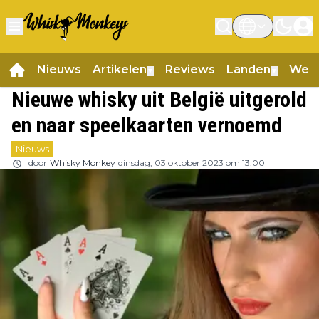
Nieuws
Artikelen
Reviews
Landen
Web
▼
▼
Nieuwe whisky uit België uitgerold
en naar speelkaarten vernoemd
Nieuws
door
Whisky Monkey
dinsdag, 03 oktober 2023 om 13:00