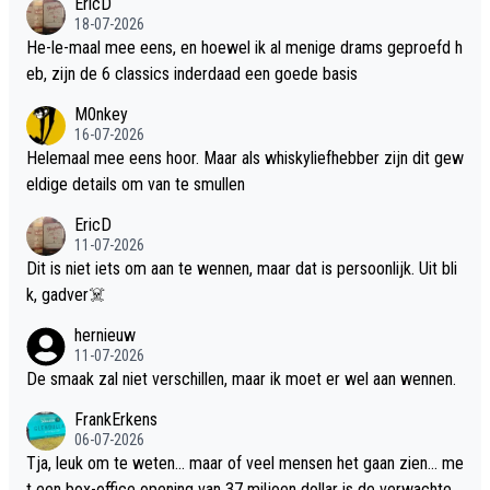
EricD
18-07-2026
He-le-maal mee eens, en hoewel ik al menige drams geproefd h
eb, zijn de 6 classics inderdaad een goede basis
M0nkey
16-07-2026
Helemaal mee eens hoor. Maar als whiskyliefhebber zijn dit gew
eldige details om van te smullen
EricD
11-07-2026
Dit is niet iets om aan te wennen, maar dat is persoonlijk. Uit bli
k, gadver☠️
hernieuw
11-07-2026
De smaak zal niet verschillen, maar ik moet er wel aan wennen.
FrankErkens
06-07-2026
Tja, leuk om te weten... maar of veel mensen het gaan zien... me
t een box-office opening van 37 miljoen dollar is de verwachte