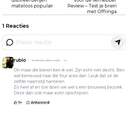
distilleerderijen
voor de liefhebber
mateloos populair
Review – Test je brein
met Offringa
1 Reacties
rubio
04 oktober 2023 om 6:55
+
83
Oh maar die bieren ken ik wel. Zijn echt niet slecht. Ben
wel benieuwd naar die four aces dan. Leuk dat ze de
zelfde naamstijl hanteren.
Zo heel af en toe doen we wel s een brouwerij bezoek.
Deze dan ook maar even opschrijven.
1
+
Antwoord