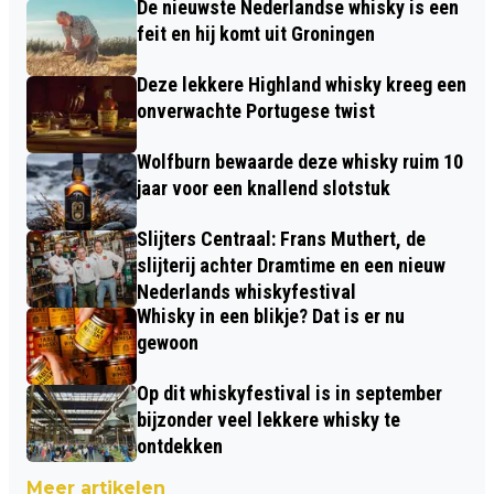
De nieuwste Nederlandse whisky is een
feit en hij komt uit Groningen
Deze lekkere Highland whisky kreeg een
onverwachte Portugese twist
Wolfburn bewaarde deze whisky ruim 10
jaar voor een knallend slotstuk
Slijters Centraal: Frans Muthert, de
slijterij achter Dramtime en een nieuw
Nederlands whiskyfestival
Whisky in een blikje? Dat is er nu
gewoon
Op dit whiskyfestival is in september
bijzonder veel lekkere whisky te
ontdekken
Meer artikelen