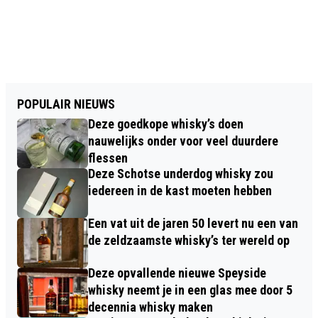
POPULAIR NIEUWS
Deze goedkope whisky’s doen
nauwelijks onder voor veel duurdere
flessen
Deze Schotse underdog whisky zou
iedereen in de kast moeten hebben
Een vat uit de jaren 50 levert nu een van
de zeldzaamste whisky’s ter wereld op
Deze opvallende nieuwe Speyside
whisky neemt je in een glas mee door 5
decennia whisky maken