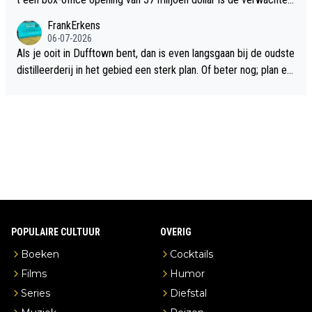
flop een feit.
FrankErkens
06-07-2026
Als je ooit in Dufftown bent, dan is even langsgaan bij de oudste
distilleerderij in het gebied een sterk plan. Of beter nog; plan ee
n overnachting in de B&B Abbeyfield, boek de kamer Hogshead
en je hebt vanuit je slaapkamer heel mooi uitzicht op de distille
erderij zelf!
POPULAIRE CULTUUR
OVERIG
Boeken
Cocktails
Films
Humor
Series
Diefstal