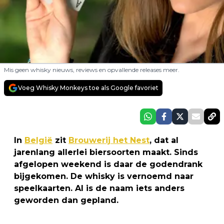
Mis geen whisky nieuws, reviews en opvallende releases meer.
Voeg Whisky Monkeys toe als Google favoriet
In
België
zit
Brouwerij het Nest
, dat al
jarenlang allerlei biersoorten maakt. Sinds
afgelopen weekend is daar de godendrank
bijgekomen. De whisky is vernoemd naar
speelkaarten. Al is de naam iets anders
geworden dan gepland.