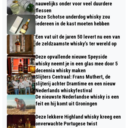
nauwelijks onder voor veel duurdere
flessen
Deze Schotse underdog whisky zou
iedereen in de kast moeten hebben
Een vat uit de jaren 50 levert nu een van
de zeldzaamste whisky’s ter wereld op
Deze opvallende nieuwe Speyside
whisky neemt je in een glas mee door 5
decennia whisky maken
Slijters Centraal: Frans Muthert, de
slijterij achter Dramtime en een nieuw
Nederlands whiskyfestival
De nieuwste Nederlandse whisky is een
feit en hij komt uit Groningen
Deze lekkere Highland whisky kreeg een
onverwachte Portugese twist