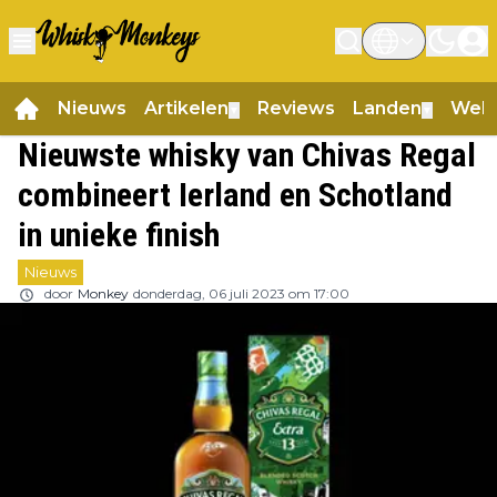
Nieuws
Artikelen
Reviews
Landen
Web
▼
▼
Nieuwste whisky van Chivas Regal
combineert Ierland en Schotland
in unieke finish
Nieuws
door
Monkey
donderdag, 06 juli 2023 om 17:00