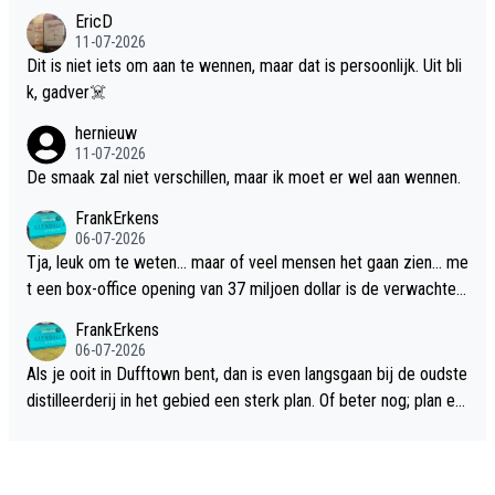
EricD
11-07-2026
Dit is niet iets om aan te wennen, maar dat is persoonlijk. Uit bli
k, gadver☠️
hernieuw
11-07-2026
De smaak zal niet verschillen, maar ik moet er wel aan wennen.
FrankErkens
06-07-2026
Tja, leuk om te weten... maar of veel mensen het gaan zien... me
t een box-office opening van 37 miljoen dollar is de verwachte
flop een feit.
FrankErkens
06-07-2026
Als je ooit in Dufftown bent, dan is even langsgaan bij de oudste
distilleerderij in het gebied een sterk plan. Of beter nog; plan ee
n overnachting in de B&B Abbeyfield, boek de kamer Hogshead
en je hebt vanuit je slaapkamer heel mooi uitzicht op de distille
erderij zelf!