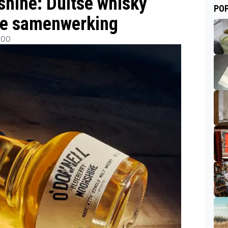
shine: Duitse whisky
POP
se samenwerking
:00