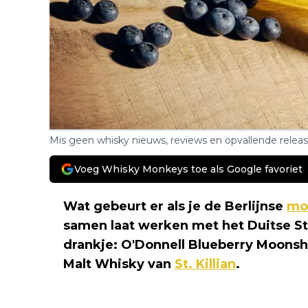
Mis geen whisky nieuws, reviews en opvallende relea
Voeg Whisky Monkeys toe als Google favoriet
Wat gebeurt er als je de Berlijnse
mo
samen laat werken met het Duitse St.
drankje: O'Donnell Blueberry Moonsh
Malt Whisky van
St. Killian
.