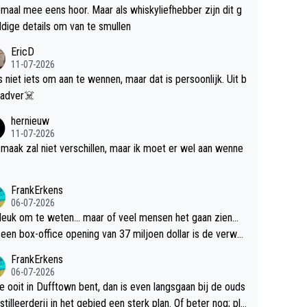
maal mee eens hoor. Maar als whiskyliefhebber zijn dit g
dige details om van te smullen
EricD
11-07-2026
is niet iets om aan te wennen, maar dat is persoonlijk. Uit b
ik, gadver☠️
hernieuw
11-07-2026
maak zal niet verschillen, maar ik moet er wel aan wenne
FrankErkens
06-07-2026
 leuk om te weten... maar of veel mensen het gaan zien...
een box-office opening van 37 miljoen dollar is de verwa
 flop een feit.
FrankErkens
06-07-2026
je ooit in Dufftown bent, dan is even langsgaan bij de ouds
tilleerderij in het gebied een sterk plan. Of beter nog; pla