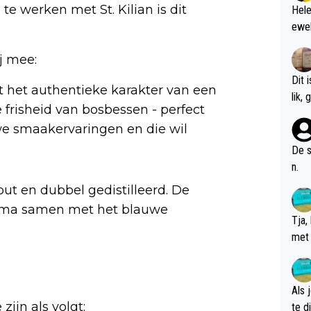
e werken met St. Kilian is dit
Hele
ewel
ij mee:
Dit 
 het authentieke karakter van een
l
 frisheid van bosbessen - perfect
we smaakervaringen en die wil
De s
n.
ut en dubbel gedistilleerd. De
rima samen met het blauwe
Tja,
met 
chte
Als 
zijn als volgt:
te dis