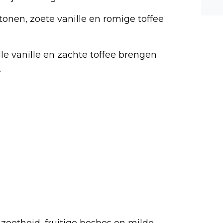
n ee
tonen, zoete vanille en romige toffee
shea
e dis
le vanille en zachte toffee brengen
.
zoetheid, fruitige bosbes en milde