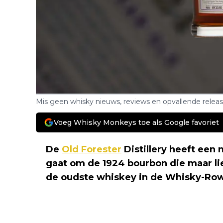
Mis geen whisky nieuws, reviews en opvallende relea
Voeg Whisky Monkeys toe als Google favoriet
De
Old Forester
Distillery heeft een
gaat om de 1924 bourbon die maar lief
de oudste whiskey in de Whisky-Row