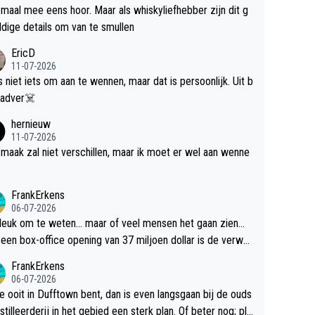
maal mee eens hoor. Maar als whiskyliefhebber zijn dit g
dige details om van te smullen
EricD
11-07-2026
is niet iets om aan te wennen, maar dat is persoonlijk. Uit b
ik, gadver☠️
hernieuw
11-07-2026
maak zal niet verschillen, maar ik moet er wel aan wenne
FrankErkens
06-07-2026
 leuk om te weten... maar of veel mensen het gaan zien...
een box-office opening van 37 miljoen dollar is de verwa
 flop een feit.
FrankErkens
06-07-2026
je ooit in Dufftown bent, dan is even langsgaan bij de ouds
tilleerderij in het gebied een sterk plan. Of beter nog; pla