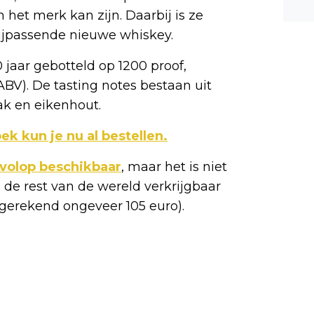
n ee
het merk kan zijn. Daarbij is ze
shea
bijpassende nieuwe whiskey.
e dis
0 jaar gebotteld op 1200 proof,
ABV). De tasting notes bestaan uit
ak en eikenhout.
k kun je nu al bestellen.
 volop beschikbaar
, maar het is niet
e rest van de wereld verkrijgbaar
 (omgerekend ongeveer 105 euro).