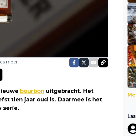
ses meer.
 nieuwe
bourbon
uitgebracht. Het
Mee
st tien jaar oud is. Daarmee is het
 serie.
Laa