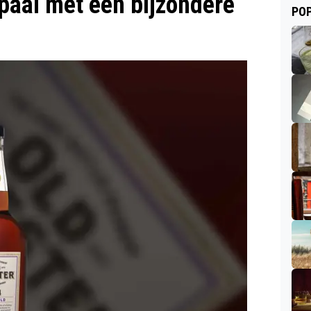
lpaal met een bijzondere
POP