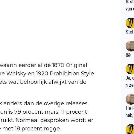
Ik s
van 
met 
Stel
😱
 waarin eerder al de 1870 Original
ine Whisky en 1920 Prohibition Style
Ja, 
ts wat behoorlijk afwijkt van de
n ze
k anders dan de overige releases.
He-l
on is 79 procent maïs, 11 procent
ruikt. Normaal gesproken wordt er
 met 18 procent rogge.