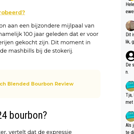
Hele
ewel
probeerd?
on aan een bijzondere mijlpaal van
namelijk 100 jaar geleden dat er voor
Dit 
l
derijen gekocht zijn. Dit moment in
 mashbills bij de stokerij.
De s
n.
atch Blended Bourbon Review
Tja,
met 
chte
924 bourbon?
Als 
ter, vertelt dat de expressie
te dis