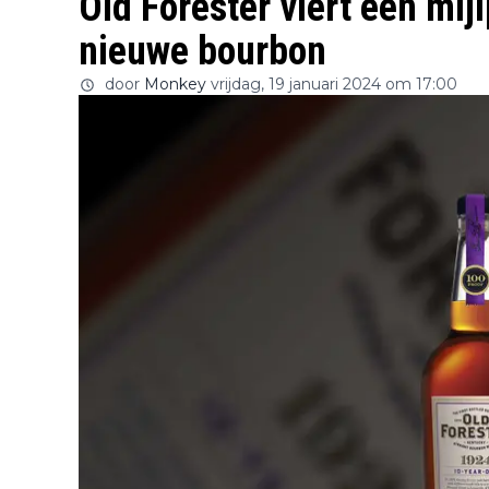
Old Forester viert een mij
nieuwe bourbon
door
Monkey
vrijdag, 19 januari 2024 om 17:00