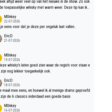
teek altijd weer veel op van het nieuws in de show. Zo ook
de toepasselijke whisky met warm weer. Deze tip kan ik
dit weer wel gebruiken.
M0nkey
22-07-2026
 je eens voor dat je deze per ongeluk laat vallen..
EricD
21-07-2026
M0nkey
19-07-2026
deze whisky's laten goed zien waar de regio's voor staan e
 zijn nog lekker toegankelijk ook.
EricD
18-07-2026
e-maal mee eens, en hoewel ik al menige drams geproefd
heb, zijn de 6 classics inderdaad een goede basis
M0nkey
16-07-2026