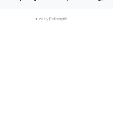
n overnachting in de B&B Abbeyfield, boek de kamer Hog
d en je hebt vanuit je slaapkamer heel mooi uitzicht op d
▼ Ad by Refinery89
tilleerderij zelf!