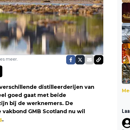
ses meer.
verschillende distilleerderijen van
Mee
eel goed gaat met beide
e zijn bij de werknemers. De
Laa
 vakbond GMB Scotland nu wil
s
.