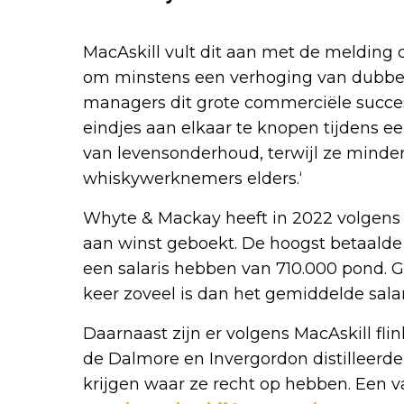
MacAskill vult dit aan met de melding 
om minstens een verhoging van dubbele 
managers dit grote commerciële succes
eindjes aan elkaar te knopen tijdens e
van levensonderhoud, terwijl ze minder
whiskywerknemers elders.‘
Whyte & Mackay heeft in 2022 volgens
aan winst geboekt. De hoogst betaalde d
een salaris hebben van 710.000 pond. G
keer zoveel is dan het gemiddelde salari
Daarnaast zijn er volgens MacAskill fli
de Dalmore en Invergordon distilleerde
krijgen waar ze recht op hebben. Een v