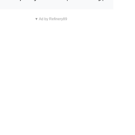
n overnachting in de B&B Abbeyfield, boek de kamer Hog
d en je hebt vanuit je slaapkamer heel mooi uitzicht op d
▼ Ad by Refinery89
tilleerderij zelf!