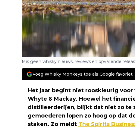
Mis geen whisky nieuws, reviews en opvallende relea
Voeg Whisky Monkeys toe als Google favoriet
Het jaar begint niet rooskleurig voor 
Whyte & Mackay. Hoewel het financi
distilleerderijen, blijkt dat niet zo t
gemoederen lopen zo hoog op dat de
staken. Zo meldt
The Spirits Busines