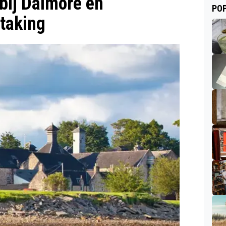
bij Dalmore en
POP
taking