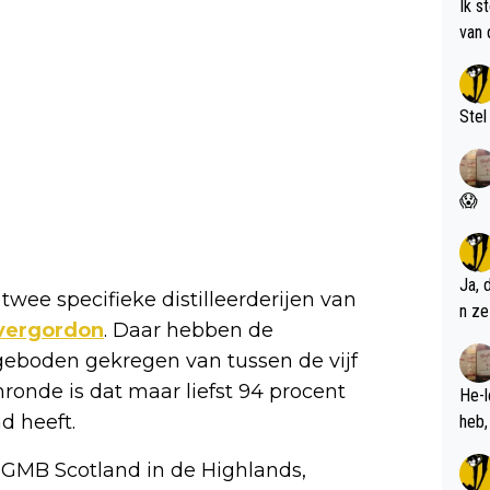
Ik s
van 
met 
Stel
😱
Ja, 
twee specifieke distilleerderijen van
n ze
vergordon
. Daar hebben de
eboden gekregen van tussen de vijf
ronde is dat maar liefst 94 procent
He-l
d heeft.
 GMB Scotland in de Highlands,