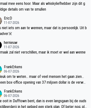
maal mee eens hoor. Maar als whiskyliefhebber zijn dit g
dige details om van te smullen
EricD
11-07-2026
is niet iets om aan te wennen, maar dat is persoonlijk. Uit b
ik, gadver☠️
hernieuw
11-07-2026
maak zal niet verschillen, maar ik moet er wel aan wenne
FrankErkens
06-07-2026
 leuk om te weten... maar of veel mensen het gaan zien...
een box-office opening van 37 miljoen dollar is de verwa
 flop een feit.
FrankErkens
06-07-2026
je ooit in Dufftown bent, dan is even langsgaan bij de ouds
tilleerderij in het gebied een sterk plan. Of beter nog; pla