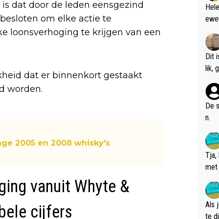
d is dat door de leden eensgezind
Hele
tbesloten om elke actie te
ewel
ke loonsverhoging te krijgen van een
Dit 
l
kheid dat er binnenkort gestaakt
gd worden.
De s
n.
age 2005 en 2008 whisky's
Tja,
met 
chte
ging vanuit Whyte &
Als 
ele cijfers
te dis