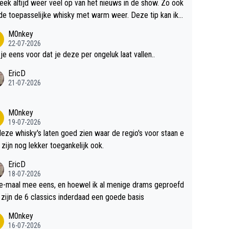
teek altijd weer veel op van het nieuws in de show. Zo ook
de toepasselijke whisky met warm weer. Deze tip kan ik
dit weer wel gebruiken.
M0nkey
22-07-2026
 je eens voor dat je deze per ongeluk laat vallen..
EricD
21-07-2026
M0nkey
19-07-2026
deze whisky's laten goed zien waar de regio's voor staan e
 zijn nog lekker toegankelijk ook.
EricD
18-07-2026
e-maal mee eens, en hoewel ik al menige drams geproefd
heb, zijn de 6 classics inderdaad een goede basis
M0nkey
16-07-2026