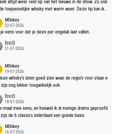
teek altijd weer veel op van het nieuws in de show. Zo ook
de toepasselijke whisky met warm weer. Deze tip kan ik
dit weer wel gebruiken.
M0nkey
22-07-2026
 je eens voor dat je deze per ongeluk laat vallen..
EricD
21-07-2026
M0nkey
19-07-2026
deze whisky's laten goed zien waar de regio's voor staan e
 zijn nog lekker toegankelijk ook.
EricD
18-07-2026
e-maal mee eens, en hoewel ik al menige drams geproefd
heb, zijn de 6 classics inderdaad een goede basis
M0nkey
16-07-2026