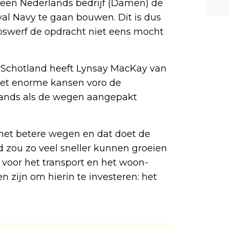
s een Nederlands bedrijf (Damen) de
n ee
l Navy te gaan bouwen. Dit is dus
shea
epswerf de opdracht niet eens mocht
e dis
in Schotland heeft Lynsay MacKay van
iet enorme kansen voro de
lands als de wegen aangepakt
met betere wegen en dat doet de
 zou zo veel sneller kunnen groeien
voor het transport en het woon-
 zijn om hierin te investeren: het