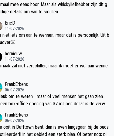
maal mee eens hoor. Maar als whiskyliefhebber zijn dit g
dige details om van te smullen
EricD
11-07-2026
is niet iets om aan te wennen, maar dat is persoonlijk. Uit b
ik, gadver☠️
hernieuw
11-07-2026
maak zal niet verschillen, maar ik moet er wel aan wenne
FrankErkens
06-07-2026
 leuk om te weten... maar of veel mensen het gaan zien...
een box-office opening van 37 miljoen dollar is de verwa
 flop een feit.
FrankErkens
06-07-2026
je ooit in Dufftown bent, dan is even langsgaan bij de ouds
tilleerderij in het gebied een sterk plan. Of beter nog; pla