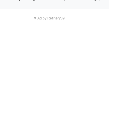
n overnachting in de B&B Abbeyfield, boek de kamer Hog
d en je hebt vanuit je slaapkamer heel mooi uitzicht op d
▼ Ad by Refinery89
tilleerderij zelf!