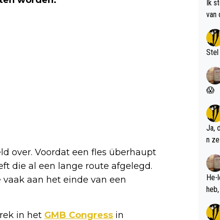
laten worden.
Ik s
van 
met 
Stel
😱
Ja, 
n ze
ld over. Voordat een fles überhaupt
t die al een lange route afgelegd.
He-l
die vaak aan het einde van een
rek in het
GMB Congress
in