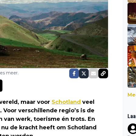
ses meer.
Mee
 wereld, maar voor
Schotland
veel
 Voor verschillende regio’s is de
Laa
n van werk, toerisme én trots. En
k nu de kracht heeft om Schotland