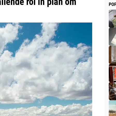
llende rol in plan om
POP