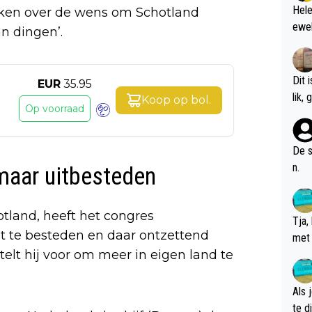
Hele
oken over de wens om Schotland
ewel
n dingen’.
Dit 
EUR
35.95
l
Koop op
bol
.
Op voorraad
De s
n.
maar uitbesteden
land, heeft het congres
Tja,
t te besteden en daar ontzettend
met 
stelt hij voor om meer in eigen land te
chte
Als 
te dis