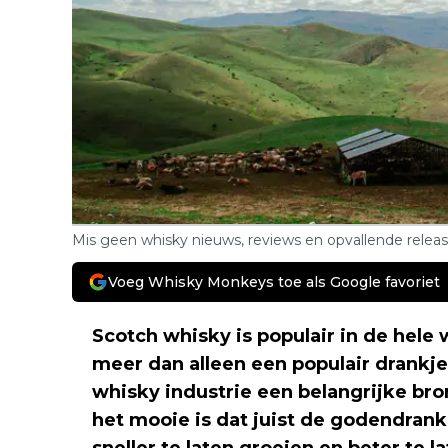
Mis geen whisky nieuws, reviews en opvallende relea
Voeg Whisky Monkeys toe als Google favoriet
Scotch whisky is populair in de hele
meer dan alleen een populair drankje.
whisky industrie een belangrijke bro
het mooie is dat juist de godendran