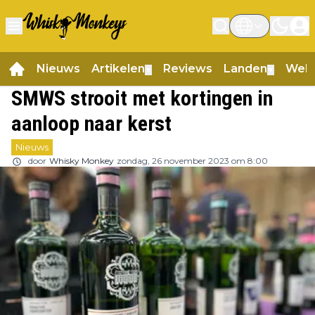
Nieuws
Artikelen
Reviews
Landen
Web
▼
▼
SMWS strooit met kortingen in
aanloop naar kerst
Nieuws
door
Whisky Monkey
zondag, 26 november 2023 om 8:00