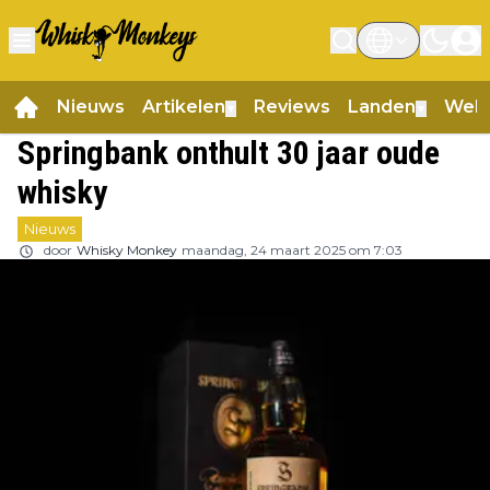
Nieuws
Artikelen
Reviews
Landen
Web
▼
▼
Springbank onthult 30 jaar oude
whisky
Nieuws
door
Whisky Monkey
maandag, 24 maart 2025 om 7:03