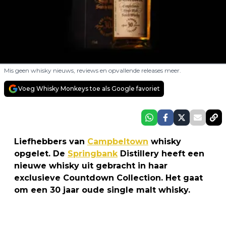
Mis geen whisky nieuws, reviews en opvallende releases meer.
Voeg Whisky Monkeys toe als Google favoriet
Liefhebbers van
Campbeltown
whisky
opgelet. De
Springbank
Distillery heeft een
nieuwe whisky uit gebracht in haar
exclusieve Countdown Collection. Het gaat
om een 30 jaar oude single malt whisky.