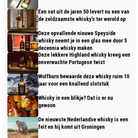
Een vat uit de jaren 50 levert nu een van
de zeldzaamste whisky’s ter wereld op
Deze opvallende nieuwe Speyside
whisky neemt je in een glas mee door 5
decennia whisky maken
Deze lekkere Highland whisky kreeg een
onverwachte Portugese twist
Wolfburn bewaarde deze whisky ruim 10
jaar voor een knallend slotstuk
Whisky in een blikje? Dat is er nu
gewoon
De nieuwste Nederlandse whisky is een
feit en hij komt uit Groningen