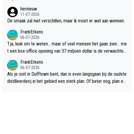
hernieuw
11-07-2026
De smaak zal niet verschillen, maar ik moet er wel aan wennen.
FrankErkens
06-07-2026
Tja, leuk om te weten... maar of veel mensen het gaan zien... me
t een box-office opening van 37 miljoen dollar is de verwachte
flop een feit.
FrankErkens
06-07-2026
Als je ooit in Dufftown bent, dan is even langsgaan bij de oudste
distilleerderij in het gebied een sterk plan. Of beter nog; plan ee
n overnachting in de B&B Abbeyfield, boek de kamer Hogshead
en je hebt vanuit je slaapkamer heel mooi uitzicht op de distille
erderij zelf!