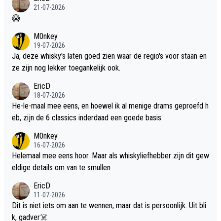
21-07-2026
😱
M0nkey
19-07-2026
Ja, deze whisky's laten goed zien waar de regio's voor staan en
ze zijn nog lekker toegankelijk ook.
EricD
18-07-2026
He-le-maal mee eens, en hoewel ik al menige drams geproefd h
eb, zijn de 6 classics inderdaad een goede basis
M0nkey
16-07-2026
Helemaal mee eens hoor. Maar als whiskyliefhebber zijn dit gew
eldige details om van te smullen
EricD
11-07-2026
Dit is niet iets om aan te wennen, maar dat is persoonlijk. Uit bli
k, gadver☠️