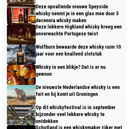
Deze opvallende nieuwe Speyside
whisky neemt je in een glas mee door 5
decennia whisky maken
Deze lekkere Highland whisky kreeg een
onverwachte Portugese twist
Wolfburn bewaarde deze whisky ruim 10
jaar voor een knallend slotstuk
Whisky in een blikje? Dat is er nu
gewoon
De nieuwste Nederlandse whisky is een
feit en hij komt uit Groningen
Op dit whiskyfestival is in september
bijzonder veel lekkere whisky te
ontdekken
Schotland is een whiskymaker rijker met