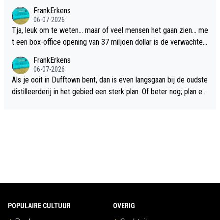
FrankErkens
06-07-2026
Tja, leuk om te weten... maar of veel mensen het gaan zien... me
t een box-office opening van 37 miljoen dollar is de verwachte
flop een feit.
FrankErkens
06-07-2026
Als je ooit in Dufftown bent, dan is even langsgaan bij de oudste
distilleerderij in het gebied een sterk plan. Of beter nog; plan ee
n overnachting in de B&B Abbeyfield, boek de kamer Hogshead
en je hebt vanuit je slaapkamer heel mooi uitzicht op de distille
erderij zelf!
POPULAIRE CULTUUR
OVERIG