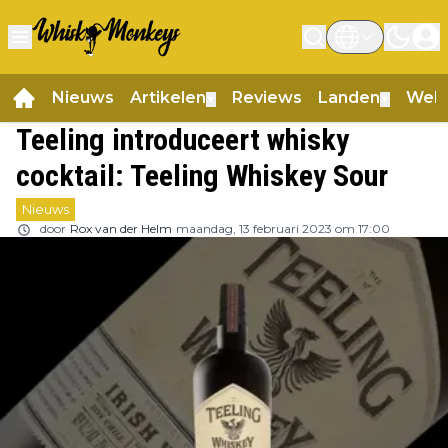
Nieuws
Artikelen
Reviews
Landen
Web
▼
▼
Teeling introduceert whisky
cocktail: Teeling Whiskey Sour
Nieuws
door
Rox van der Helm
maandag, 13 februari 2023 om 17:00