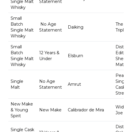
Single Malt
Statement
Whisky
Small
Batch
No Age
The Res
Daiking
Single Malt
Statement
Triple C
Whisky
Small
Distiller
Batch
12 Years &
Edition
Elsburn
Single Malt
Under
Sherry 
Whisky
Mature
Peated
Single
No Age
Single 
Amrut
Malt
Statement
Cask
Strengt
New Make
Widow
& Young
New Make
Calibrador de Mira
Joe
Spirit
Distiller
Single Cask