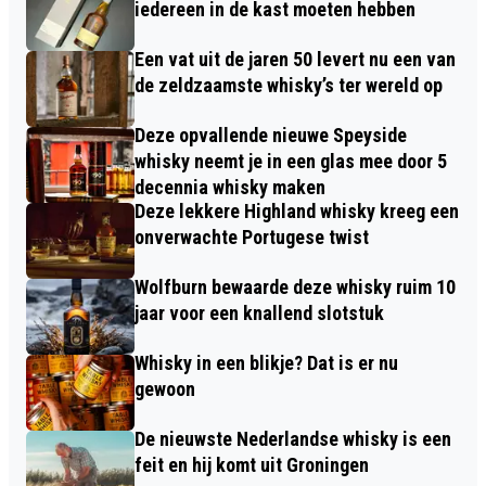
iedereen in de kast moeten hebben
Een vat uit de jaren 50 levert nu een van
de zeldzaamste whisky’s ter wereld op
Deze opvallende nieuwe Speyside
whisky neemt je in een glas mee door 5
decennia whisky maken
Deze lekkere Highland whisky kreeg een
onverwachte Portugese twist
Wolfburn bewaarde deze whisky ruim 10
jaar voor een knallend slotstuk
Whisky in een blikje? Dat is er nu
gewoon
De nieuwste Nederlandse whisky is een
feit en hij komt uit Groningen