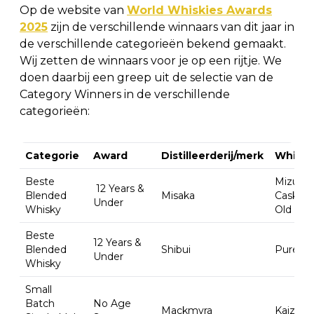
Op de website van
World Whiskies Awards
2025
zijn de verschillende winnaars van dit jaar in
de verschillende categorieën bekend gemaakt.
Wij zetten de winnaars voor je op een rijtje. We
doen daarbij een greep uit de selectie van de
Category Winners in de verschillende
categorieën:
Categorie
Award
Distilleerderij/merk
Whisky
Beste
Mizunar
12 Years &
Blended
Misaka
Cask 12
Under
Whisky
Old
Beste
12 Years &
Blended
Shibui
Pure Ma
Under
Whisky
Small
Batch
No Age
Mackmyra
Kaizen 