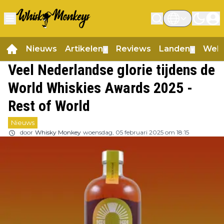
Nieuws
Artikelen
Reviews
Landen
Web
▼
▼
Veel Nederlandse glorie tijdens de
World Whiskies Awards 2025 -
Rest of World
Nieuws
door
Whisky Monkey
woensdag, 05 februari 2025 om 18:15