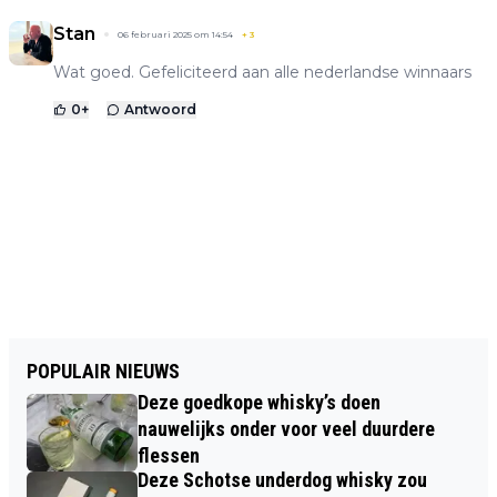
Stan
06 februari 2025 om 14:54
+
3
Wat goed. Gefeliciteerd aan alle nederlandse winnaars
0
+
Antwoord
POPULAIR NIEUWS
Deze goedkope whisky’s doen
nauwelijks onder voor veel duurdere
flessen
Deze Schotse underdog whisky zou