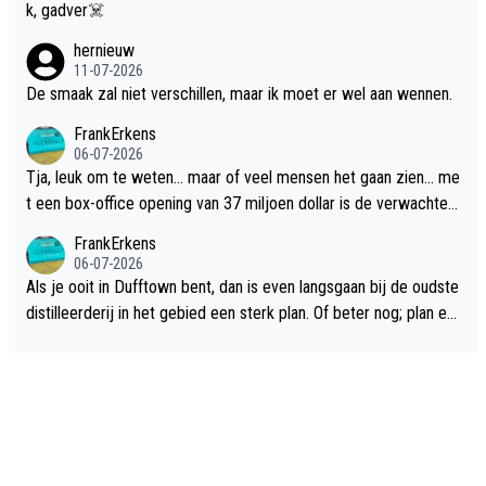
k, gadver☠️
hernieuw
11-07-2026
De smaak zal niet verschillen, maar ik moet er wel aan wennen.
FrankErkens
06-07-2026
Tja, leuk om te weten... maar of veel mensen het gaan zien... me
t een box-office opening van 37 miljoen dollar is de verwachte
flop een feit.
FrankErkens
06-07-2026
Als je ooit in Dufftown bent, dan is even langsgaan bij de oudste
distilleerderij in het gebied een sterk plan. Of beter nog; plan ee
n overnachting in de B&B Abbeyfield, boek de kamer Hogshead
en je hebt vanuit je slaapkamer heel mooi uitzicht op de distille
erderij zelf!