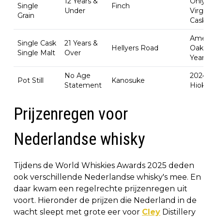
12 Years &
Only 1.2
Single
Finch
Under
Virgin 
Grain
Cask
Americ
Single Cask
21 Years &
Hellyers Road
Oak Cas
Single Malt
Over
Years O
No Age
2024 Ed
Pot Still
Kanosuke
Statement
Hioki Pot
Prijzenregen voor
Nederlandse whisky
Tijdens de World Whiskies Awards 2025 deden
ook verschillende Nederlandse whisky's mee. En
daar kwam een regelrechte prijzenregen uit
voort. Hieronder de prijzen die Nederland in de
wacht sleept met grote eer voor
Cley
Distillery