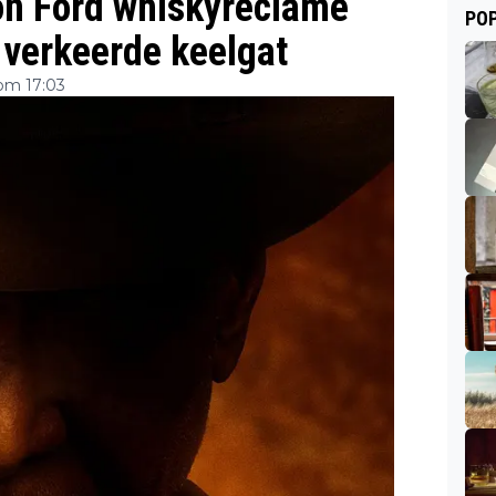
on Ford whiskyreclame
POP
 verkeerde keelgat
om 17:03