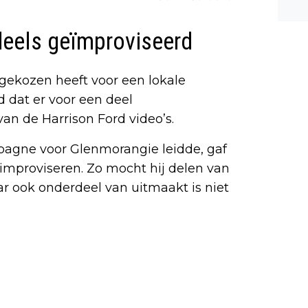
n ee
shea
eels geïmproviseerd
e dis
ekozen heeft voor een lokale
nd dat er voor een deel
an de Harrison Ford video’s.
mpagne voor Glenmorangie leidde, gaf
 improviseren. Zo mocht hij delen van
aar ook onderdeel van uitmaakt is niet