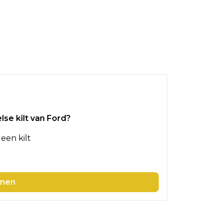
lse kilt van Ford?
een kilt
men