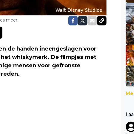
ses meer.
n de handen ineengeslagen voor
et whiskymerk. De filmpjes met
mige mensen voor gefronste
 reden.
Mee
Laa