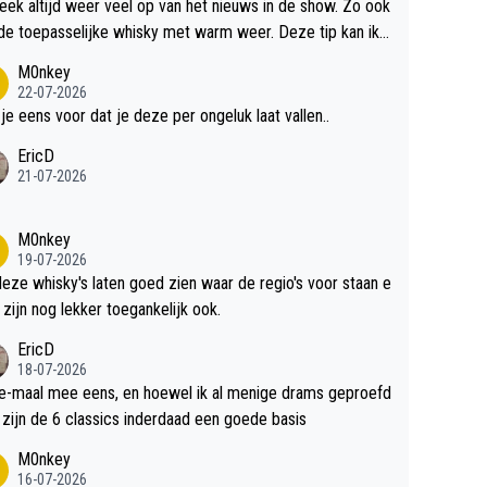
teek altijd weer veel op van het nieuws in de show. Zo ook
de toepasselijke whisky met warm weer. Deze tip kan ik
dit weer wel gebruiken.
M0nkey
22-07-2026
 je eens voor dat je deze per ongeluk laat vallen..
EricD
21-07-2026
M0nkey
19-07-2026
deze whisky's laten goed zien waar de regio's voor staan e
 zijn nog lekker toegankelijk ook.
EricD
18-07-2026
e-maal mee eens, en hoewel ik al menige drams geproefd
heb, zijn de 6 classics inderdaad een goede basis
M0nkey
16-07-2026