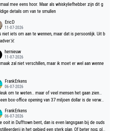
maal mee eens hoor. Maar als whiskyliefhebber zijn dit g
dige details om van te smullen
EricD
11-07-2026
is niet iets om aan te wennen, maar dat is persoonlijk. Uit b
ik, gadver☠️
hernieuw
11-07-2026
maak zal niet verschillen, maar ik moet er wel aan wenne
FrankErkens
06-07-2026
 leuk om te weten... maar of veel mensen het gaan zien...
een box-office opening van 37 miljoen dollar is de verwa
 flop een feit.
FrankErkens
06-07-2026
je ooit in Dufftown bent, dan is even langsgaan bij de ouds
tilleerderij in het gebied een sterk plan. Of beter nog; pla