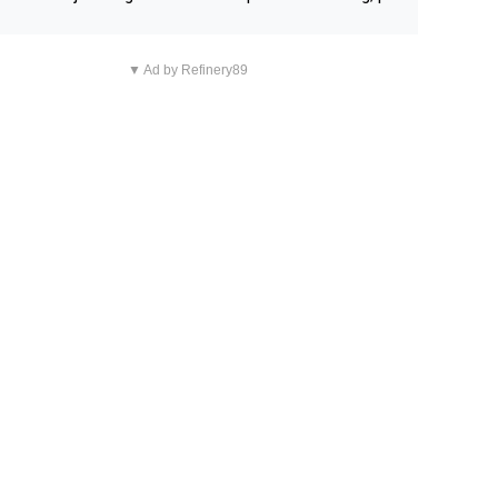
n overnachting in de B&B Abbeyfield, boek de kamer Hog
d en je hebt vanuit je slaapkamer heel mooi uitzicht op d
▼ Ad by Refinery89
tilleerderij zelf!