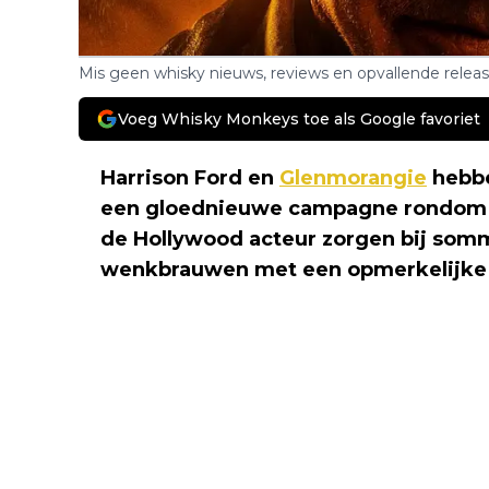
Mis geen whisky nieuws, reviews en opvallende relea
Voeg Whisky Monkeys toe als Google favoriet
Harrison Ford en
Glenmorangie
hebbe
een gloednieuwe campagne rondom h
de Hollywood acteur zorgen bij som
wenkbrauwen met een opmerkelijke