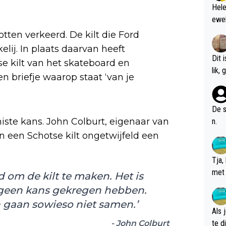
Hele
ewel
otten verkeerd. De kilt die Ford
lij. In plaats daarvan heeft
Dit 
 kilt van het skateboard en
l
en briefje waarop staat ‘van je
De s
ste kans. John Colburt, eigenaar van
n.
van een Schotse kilt ongetwijfeld een
Tja,
met 
om de kilt te maken. Het is
chte
e geen kans gekregen hebben.
 gaan sowieso niet samen.’
Als 
- John Colburt
te dis