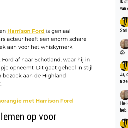
Ik s
van 
met 
Stel
 en
Harrison Ford
is geniaal
rs acteur heeft een enorm schare
iek aan voor het whiskymerk.
😱
 Ford af naar Schotland, waar hij in
pje opneemt. Dit gaat geheel in stijl
Ja, 
n bezoek aan de Highland
n ze
.
morangie met Harrison Ford
He-l
oblemen op voor