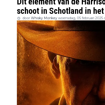
Dit element van de Harris
schoot in Schotland in het
door
Whisky Monkey
woensdag, 05 februari 2025 