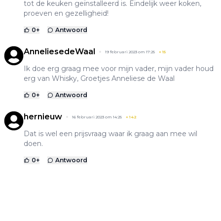
tot de keuken geïnstalleerd is. Eindelijk weer koken,
proeven en gezelligheid!
0
+
Antwoord
AnneliesedeWaal
19 februari 2023 om 17:25
+
15
Ik doe erg graag mee voor mijn vader, mijn vader houd
erg van Whisky, Groetjes Anneliese de Waal
0
+
Antwoord
hernieuw
16 februari 2023 om 14:25
+
142
Dat is wel een prijsvraag waar ik graag aan mee wil
doen.
0
+
Antwoord