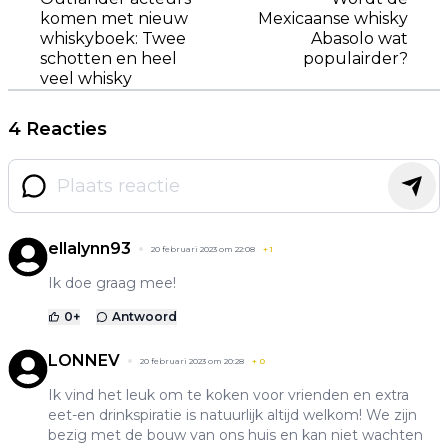
komen met nieuw
Mexicaanse whisky
whiskyboek: Twee
Abasolo wat
schotten en heel
populairder?
veel whisky
4 Reacties
ellalynn93
20 februari 2023 om 22:08
+
1
Ik doe graag mee!
0
+
Antwoord
LONNEV
20 februari 2023 om 20:28
+
0
Ik vind het leuk om te koken voor vrienden en extra
eet-en drinkspiratie is natuurlijk altijd welkom! We zijn
bezig met de bouw van ons huis en kan niet wachten