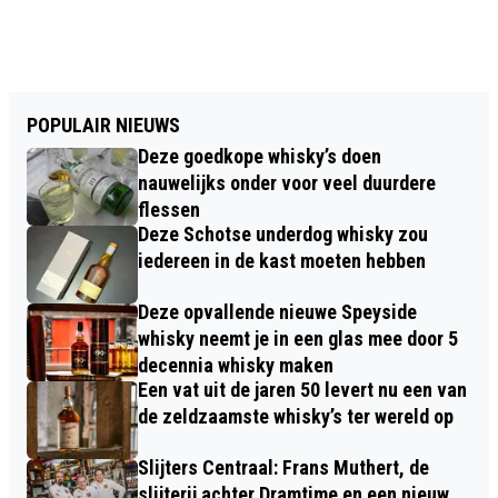
POPULAIR NIEUWS
Deze goedkope whisky’s doen
nauwelijks onder voor veel duurdere
flessen
Deze Schotse underdog whisky zou
iedereen in de kast moeten hebben
Deze opvallende nieuwe Speyside
whisky neemt je in een glas mee door 5
decennia whisky maken
Een vat uit de jaren 50 levert nu een van
de zeldzaamste whisky’s ter wereld op
Slijters Centraal: Frans Muthert, de
slijterij achter Dramtime en een nieuw