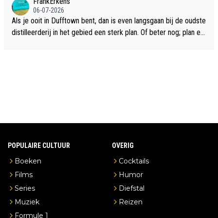
FrankErkens
06-07-2026
Als je ooit in Dufftown bent, dan is even langsgaan bij de oudste
distilleerderij in het gebied een sterk plan. Of beter nog; plan ee
n overnachting in de B&B Abbeyfield, boek de kamer Hogshead
en je hebt vanuit je slaapkamer heel mooi uitzicht op de distille
erderij zelf!
POPULAIRE CULTUUR
OVERIG
Boeken
Cocktails
Films
Humor
Series
Diefstal
Muziek
Reizen
Formule 1