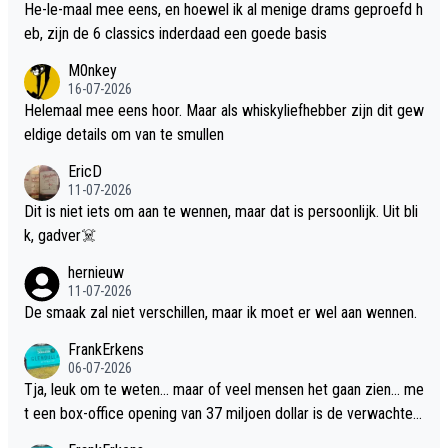
He-le-maal mee eens, en hoewel ik al menige drams geproefd h
eb, zijn de 6 classics inderdaad een goede basis
M0nkey
16-07-2026
Helemaal mee eens hoor. Maar als whiskyliefhebber zijn dit gew
eldige details om van te smullen
EricD
11-07-2026
Dit is niet iets om aan te wennen, maar dat is persoonlijk. Uit bli
k, gadver☠️
hernieuw
11-07-2026
De smaak zal niet verschillen, maar ik moet er wel aan wennen.
FrankErkens
06-07-2026
Tja, leuk om te weten... maar of veel mensen het gaan zien... me
t een box-office opening van 37 miljoen dollar is de verwachte
flop een feit.