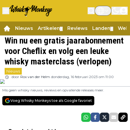
Nieuws
Artikelen
Reviews
Landen
Web
▼
▼
Win nu een gratis jaarabonnement
voor Cheflix en volg een leuke
whisky masterclass (verlopen)
Nieuws
door
Rox van der Helm
donderdag, 16 februari 2023 om 11:00
Mis geen whisky nieuws, reviews en opvallende releases meer.
Voeg Whisky Monkeys toe als Google favoriet