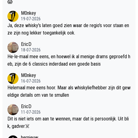
😱
M0nkey
19-07-2026
Ja, deze whisky's laten goed zien waar de regio's voor staan en
ze zijn nog lekker toegankelijk ook.
EricD
18-07-2026
He-le-maal mee eens, en hoewel ik al menige drams geproefd h
eb, zijn de 6 classics inderdaad een goede basis
M0nkey
16-07-2026
Helemaal mee eens hoor. Maar als whiskyliefhebber zijn dit gew
eldige details om van te smullen
EricD
11-07-2026
Dit is niet iets om aan te wennen, maar dat is persoonlijk. Uit bli
k, gadver☠️
hernieuw