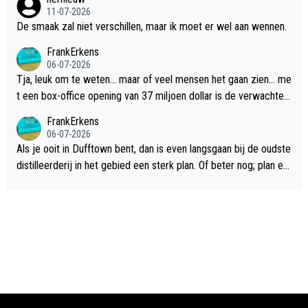
11-07-2026
De smaak zal niet verschillen, maar ik moet er wel aan wennen.
FrankErkens
06-07-2026
Tja, leuk om te weten... maar of veel mensen het gaan zien... me
t een box-office opening van 37 miljoen dollar is de verwachte
flop een feit.
FrankErkens
06-07-2026
Als je ooit in Dufftown bent, dan is even langsgaan bij de oudste
distilleerderij in het gebied een sterk plan. Of beter nog; plan ee
n overnachting in de B&B Abbeyfield, boek de kamer Hogshead
en je hebt vanuit je slaapkamer heel mooi uitzicht op de distille
erderij zelf!