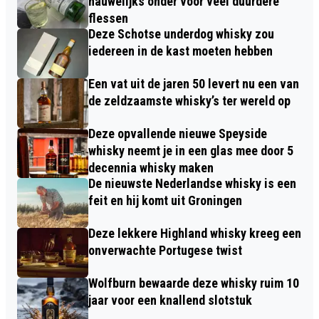
nauwelijks onder voor veel duurdere
flessen
Deze Schotse underdog whisky zou
iedereen in de kast moeten hebben
Een vat uit de jaren 50 levert nu een van
de zeldzaamste whisky’s ter wereld op
Deze opvallende nieuwe Speyside
whisky neemt je in een glas mee door 5
decennia whisky maken
De nieuwste Nederlandse whisky is een
feit en hij komt uit Groningen
Deze lekkere Highland whisky kreeg een
onverwachte Portugese twist
Wolfburn bewaarde deze whisky ruim 10
jaar voor een knallend slotstuk