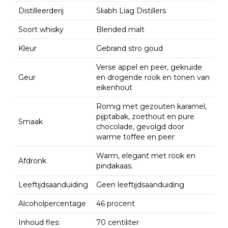
Distilleerderij
Sliabh Liag Distillers
Soort whisky
Blended malt
Kleur
Gebrand stro goud
Verse appel en peer, gekruide
Geur
en drogende rook en tonen van
eikenhout
Romig met gezouten karamel,
pijptabak, zoethout en pure
Smaak
chocolade, gevolgd door
warme toffee en peer
Warm, elegant met rook en
Afdronk
pindakaas.
Leeftijdsaanduiding
Geen leeftijdsaanduiding
Alcoholpercentage
46 procent
Inhoud fles:
70 centiliter