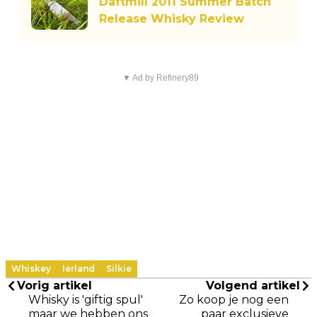
Daftmill 2011 Summer Batch
Release Whisky Review
▼ Ad by Refinery89
Whiskey
Ierland
Silkie
Vorig artikel
Volgend artikel
Whisky is 'giftig spul'
Zo koop je nog een
maar we hebben ons
paar exclusieve