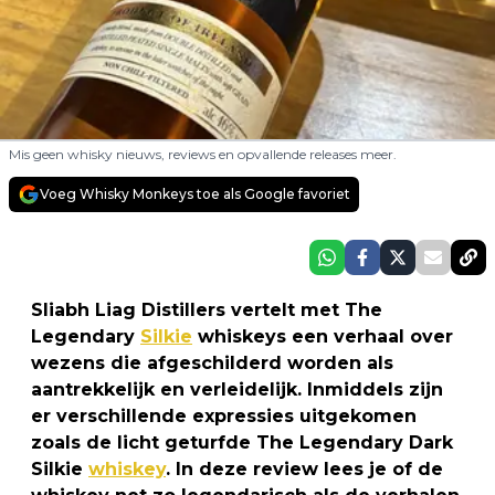
Mis geen whisky nieuws, reviews en opvallende releases meer.
Voeg Whisky Monkeys toe als Google favoriet
Sliabh Liag Distillers vertelt met The
Legendary
Silkie
whiskeys een verhaal over
wezens die afgeschilderd worden als
aantrekkelijk en verleidelijk. Inmiddels zijn
er verschillende expressies uitgekomen
zoals de licht geturfde The Legendary Dark
Silkie
whiskey
. In deze review lees je of de