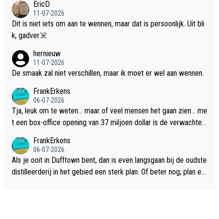
EricD
11-07-2026
Dit is niet iets om aan te wennen, maar dat is persoonlijk. Uit bli
k, gadver☠️
hernieuw
11-07-2026
De smaak zal niet verschillen, maar ik moet er wel aan wennen.
FrankErkens
06-07-2026
Tja, leuk om te weten... maar of veel mensen het gaan zien... me
t een box-office opening van 37 miljoen dollar is de verwachte
flop een feit.
FrankErkens
06-07-2026
Als je ooit in Dufftown bent, dan is even langsgaan bij de oudste
distilleerderij in het gebied een sterk plan. Of beter nog; plan ee
n overnachting in de B&B Abbeyfield, boek de kamer Hogshead
en je hebt vanuit je slaapkamer heel mooi uitzicht op de distille
erderij zelf!