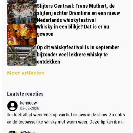
Slijters Centraal: Frans Muthert, de
slijterij achter Dramtime en een nieuw
Nederlands whiskyfestival
Whisky in een blikje? Dat is er nu
gewoon
Op dit whiskyfestival is in september
bijzonder veel lekkere whisky te
ontdekken
Meer artikelen
Laatste reacties
hernieuw
02-08-2026
Ik steek altijd weer veel op van het nieuws in de show. Zo ook v
an de toepasselijke whisky met warm weer. Deze tip kan ik met
dit weer wel gebruiken.
M0nkey