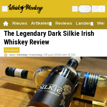
Nieuws
Artikelen
Reviews
Landen
Web
▼
▼
The Legendary Dark Silkie Irish
Whiskey Review
Reviews
door
Monkey
maandag, 03 juni 2024 om 12:00