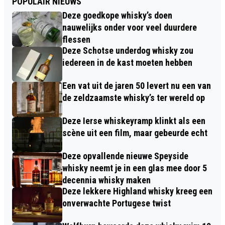
POPULAIR NIEUWS
Deze goedkope whisky’s doen
nauwelijks onder voor veel duurdere
flessen
Deze Schotse underdog whisky zou
iedereen in de kast moeten hebben
Een vat uit de jaren 50 levert nu een van
de zeldzaamste whisky’s ter wereld op
Deze Ierse whiskeyramp klinkt als een
scène uit een film, maar gebeurde echt
Deze opvallende nieuwe Speyside
whisky neemt je in een glas mee door 5
decennia whisky maken
Deze lekkere Highland whisky kreeg een
onverwachte Portugese twist