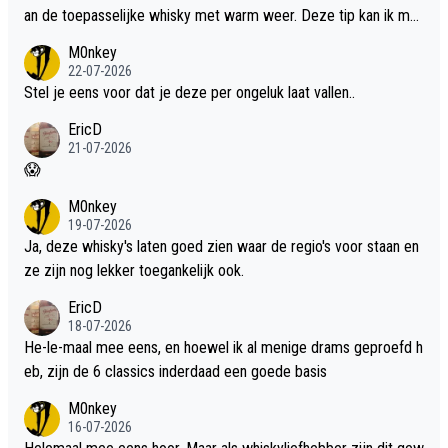
an de toepasselijke whisky met warm weer. Deze tip kan ik met
dit weer wel gebruiken.
M0nkey
22-07-2026
Stel je eens voor dat je deze per ongeluk laat vallen..
EricD
21-07-2026
😱
M0nkey
19-07-2026
Ja, deze whisky's laten goed zien waar de regio's voor staan en
ze zijn nog lekker toegankelijk ook.
EricD
18-07-2026
He-le-maal mee eens, en hoewel ik al menige drams geproefd h
eb, zijn de 6 classics inderdaad een goede basis
M0nkey
16-07-2026