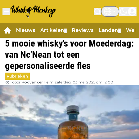
Nieuws
Artikelen
Reviews
Landen
Web
▼
▼
5 mooie whisky’s voor Moederdag:
van Nc'Nean tot een
gepersonaliseerde fles
Rubrieken
door
Rox van der Helm
zaterdag, 03 mei 2025 om 12:00