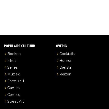
en je hebt vanuit je slaapkamer heel mooi uitzicht op de distille
erderij zelf!
POPULAIRE CULTUUR
OVERIG
Boeken
Cocktails
Films
Humor
Series
Diefstal
Muziek
Reizen
Formule 1
Games
Comics
Street Art