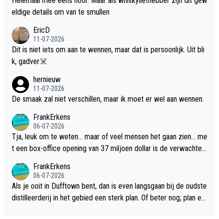
Helemaal mee eens hoor. Maar als whiskyliefhebber zijn dit gew
eldige details om van te smullen
EricD
11-07-2026
Dit is niet iets om aan te wennen, maar dat is persoonlijk. Uit bli
k, gadver☠️
hernieuw
11-07-2026
De smaak zal niet verschillen, maar ik moet er wel aan wennen.
FrankErkens
06-07-2026
Tja, leuk om te weten... maar of veel mensen het gaan zien... me
t een box-office opening van 37 miljoen dollar is de verwachte
flop een feit.
FrankErkens
06-07-2026
Als je ooit in Dufftown bent, dan is even langsgaan bij de oudste
distilleerderij in het gebied een sterk plan. Of beter nog; plan ee
n overnachting in de B&B Abbeyfield, boek de kamer Hogshead