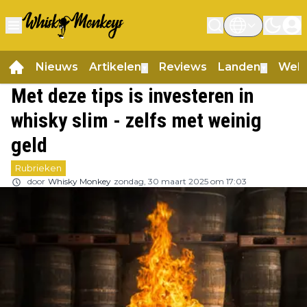
Nieuws
Artikelen
Reviews
Landen
Web
▼
▼
Met deze tips is investeren in
whisky slim - zelfs met weinig
geld
Rubrieken
door
Whisky Monkey
zondag, 30 maart 2025 om 17:03