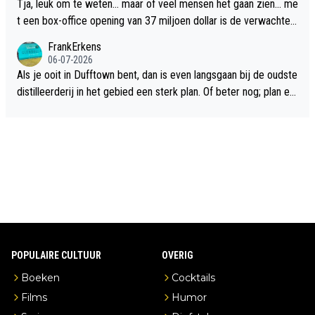
Tja, leuk om te weten... maar of veel mensen het gaan zien... me
t een box-office opening van 37 miljoen dollar is de verwachte
flop een feit.
FrankErkens
06-07-2026
Als je ooit in Dufftown bent, dan is even langsgaan bij de oudste
distilleerderij in het gebied een sterk plan. Of beter nog; plan ee
n overnachting in de B&B Abbeyfield, boek de kamer Hogshead
en je hebt vanuit je slaapkamer heel mooi uitzicht op de distille
erderij zelf!
POPULAIRE CULTUUR
OVERIG
Boeken
Cocktails
Films
Humor