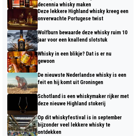
decennia whisky maken
Deze lekkere Highland whisky kreeg een
onverwachte Portugese twist
Wolfburn bewaarde deze whisky ruim 10
jaar voor een knallend slotstuk
Whisky in een blikje? Dat is er nu
gewoon
De nieuwste Nederlandse whisky is een
feit en hij komt uit Groningen
Schotland is een whiskymaker rijker met
deze nieuwe Highland stokerij
Op dit whiskyfestival is in september
bijzonder veel lekkere whisky te
ontdekken