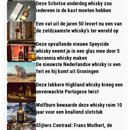
Deze Schotse underdog whisky zou
iedereen in de kast moeten hebben
Een vat uit de jaren 50 levert nu een van
de zeldzaamste whisky’s ter wereld op
Deze opvallende nieuwe Speyside
whisky neemt je in een glas mee door 5
decennia whisky maken
De nieuwste Nederlandse whisky is een
feit en hij komt uit Groningen
Deze lekkere Highland whisky kreeg een
onverwachte Portugese twist
Wolfburn bewaarde deze whisky ruim 10
jaar voor een knallend slotstuk
Slijters Centraal: Frans Muthert, de