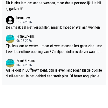
Dit is niet iets om aan te wennen, maar dat is persoonlijk. Uit bli
k, gadver☠️
hernieuw
11-07-2026
De smaak zal niet verschillen, maar ik moet er wel aan wennen.
FrankErkens
06-07-2026
Tja, leuk om te weten... maar of veel mensen het gaan zien... me
t een box-office opening van 37 miljoen dollar is de verwachte
flop een feit.
FrankErkens
06-07-2026
Als je ooit in Dufftown bent, dan is even langsgaan bij de oudste
distilleerderij in het gebied een sterk plan. Of beter nog; plan ee
n overnachting in de B&B Abbeyfield, boek de kamer Hogshead
en je hebt vanuit je slaapkamer heel mooi uitzicht op de distille
erderij zelf!