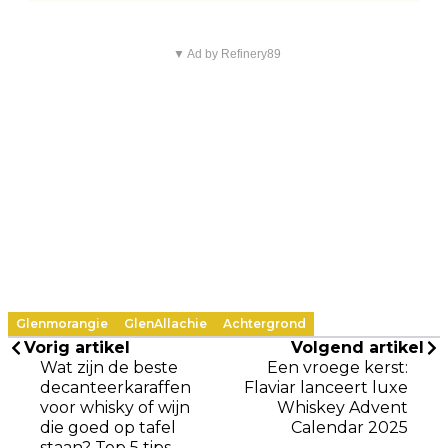
▼ Ad by Refinery89
Glenmorangie
GlenAllachie
Achtergrond
Vorig artikel
Volgend artikel
Wat zijn de beste
Een vroege kerst:
decanteerkaraffen
Flaviar lanceert luxe
voor whisky of wijn
Whiskey Advent
die goed op tafel
Calendar 2025
staan? Top 5 tips