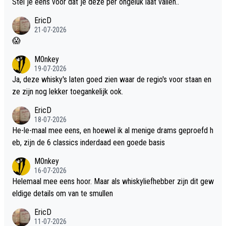
Stel je eens voor dat je deze per ongeluk laat vallen..
EricD
21-07-2026
😱
M0nkey
19-07-2026
Ja, deze whisky's laten goed zien waar de regio's voor staan en
ze zijn nog lekker toegankelijk ook.
EricD
18-07-2026
He-le-maal mee eens, en hoewel ik al menige drams geproefd h
eb, zijn de 6 classics inderdaad een goede basis
M0nkey
16-07-2026
Helemaal mee eens hoor. Maar als whiskyliefhebber zijn dit gew
eldige details om van te smullen
EricD
11-07-2026