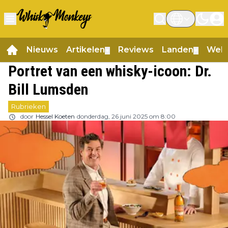
Nieuws
Artikelen
Reviews
Landen
Web
▼
▼
Portret van een whisky-icoon: Dr.
Bill Lumsden
Rubrieken
door
Hessel Koeten
donderdag, 26 juni 2025 om 8:00