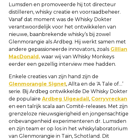
Lumsden en promoveerde hij tot directeur
distilleren, whisky creatie en voorraadbeheer.
Vanaf dat moment was de Whisky Dokter
verantwoordelijk voor het ontwikkelen van
nieuwe, baanbrekende whisky’s bij zowel
Glenmorangie als Ardbeg. Hij werkt samen met
andere gepassioneerde innovators, zoals
Gillian
MacDonald,
waar wij van Whisky Monkeys
eerder een gezellig interview mee hadden.
Enkele creaties van zijn hand zijn de
Glenmorangie Signet
, Allta en de ‘A Tale of…’
serie. Bij Ardbeg ontwikkelde De Whisky Dokter
de populaire
Ardbeg Uigeadail
,
Corryvreckan
en een talrijk scala aan Comité-releases. Met zijn
grenzeloze nieuwsgierigheid en jongensachtige
onbevangenheid experimenteren dr. Lumsden
en zijn team er op los in het whiskylaboratorium
van Glenmorangie in Tain, Schotland. Dit