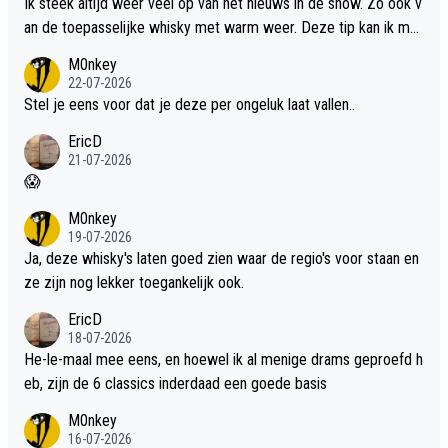
Ik steek altijd weer veel op van het nieuws in de show. Zo ook v
an de toepasselijke whisky met warm weer. Deze tip kan ik met
dit weer wel gebruiken.
M0nkey
22-07-2026
Stel je eens voor dat je deze per ongeluk laat vallen..
EricD
21-07-2026
😱
M0nkey
19-07-2026
Ja, deze whisky's laten goed zien waar de regio's voor staan en
ze zijn nog lekker toegankelijk ook.
EricD
18-07-2026
He-le-maal mee eens, en hoewel ik al menige drams geproefd h
eb, zijn de 6 classics inderdaad een goede basis
M0nkey
16-07-2026