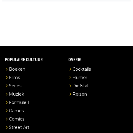
en je hebt vanuit je slaapkamer heel mooi uitzicht op de distille
erderij zelf!
POPULAIRE CULTUUR
OVERIG
Boeken
Cocktails
Films
Humor
Series
Diefstal
Muziek
Reizen
Formule 1
Games
Comics
Street Art