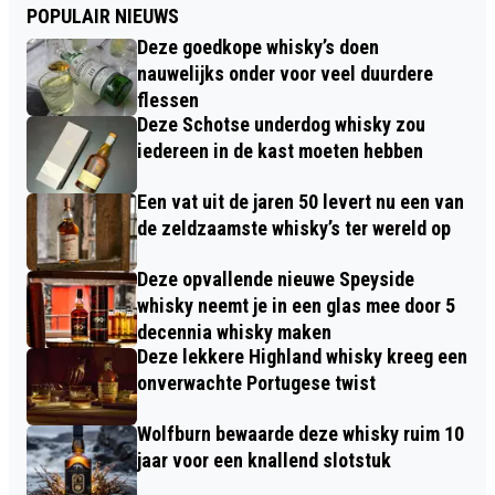
POPULAIR NIEUWS
Deze goedkope whisky’s doen
nauwelijks onder voor veel duurdere
flessen
Deze Schotse underdog whisky zou
iedereen in de kast moeten hebben
Een vat uit de jaren 50 levert nu een van
de zeldzaamste whisky’s ter wereld op
Deze opvallende nieuwe Speyside
whisky neemt je in een glas mee door 5
decennia whisky maken
Deze lekkere Highland whisky kreeg een
onverwachte Portugese twist
Wolfburn bewaarde deze whisky ruim 10
jaar voor een knallend slotstuk