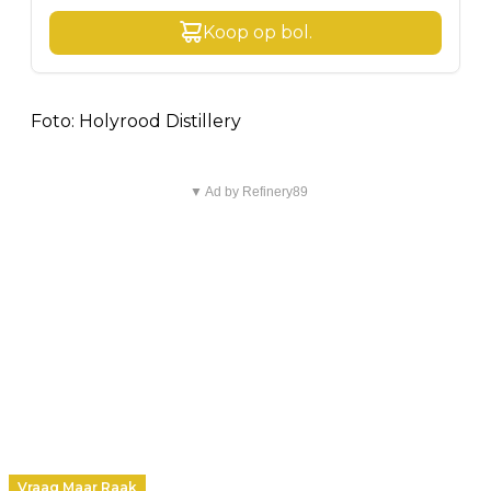
Koop op
bol
.
Foto: Holyrood Distillery
▼ Ad by Refinery89
Vraag Maar Raak