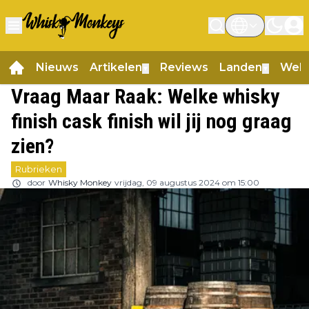
Nieuws
Artikelen
Reviews
Landen
Web
▼
▼
Vraag Maar Raak: Welke whisky
finish cask finish wil jij nog graag
zien?
Rubrieken
door
Whisky Monkey
vrijdag, 09 augustus 2024 om 15:00