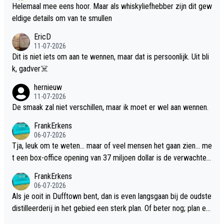
Helemaal mee eens hoor. Maar als whiskyliefhebber zijn dit gew
eldige details om van te smullen
EricD
11-07-2026
Dit is niet iets om aan te wennen, maar dat is persoonlijk. Uit bli
k, gadver☠️
hernieuw
11-07-2026
De smaak zal niet verschillen, maar ik moet er wel aan wennen.
FrankErkens
06-07-2026
Tja, leuk om te weten... maar of veel mensen het gaan zien... me
t een box-office opening van 37 miljoen dollar is de verwachte
flop een feit.
FrankErkens
06-07-2026
Als je ooit in Dufftown bent, dan is even langsgaan bij de oudste
distilleerderij in het gebied een sterk plan. Of beter nog; plan ee
n overnachting in de B&B Abbeyfield, boek de kamer Hogshead