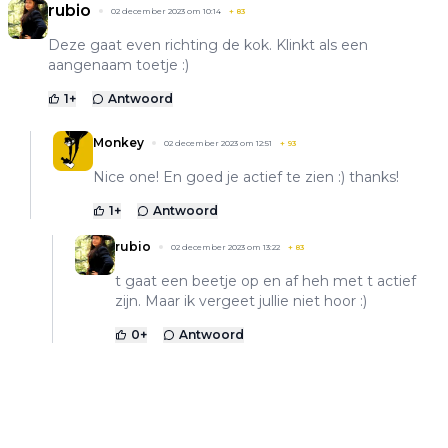
rubio
02 december 2023 om 10:14
+
83
Deze gaat even richting de kok. Klinkt als een
aangenaam toetje :)
1
+
Antwoord
Monkey
02 december 2023 om 12:51
+
93
Nice one! En goed je actief te zien :) thanks!
1
+
Antwoord
rubio
02 december 2023 om 13:22
+
83
t gaat een beetje op en af heh met t actief
zijn. Maar ik vergeet jullie niet hoor :)
0
+
Antwoord