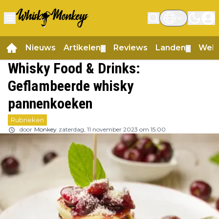
Nieuws
Artikelen
Reviews
Landen
Web
▼
▼
Whisky Food & Drinks:
Geflambeerde whisky
pannenkoeken
Rubrieken
door
Monkey
zaterdag, 11 november 2023 om 15:00