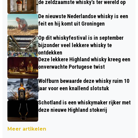
de zeldzaamste whisky’s ter wereld op
De nieuwste Nederlandse whisky is een
feit en hij komt uit Groningen
Op dit whiskyfestival is in september
bijzonder veel lekkere whisky te
ontdekken
Deze lekkere Highland whisky kreeg een
onverwachte Portugese twist
Wolfburn bewaarde deze whisky ruim 10
jaar voor een knallend slotstuk
Schotland is een whiskymaker rijker met
deze nieuwe Highland stokerij
Meer artikelen