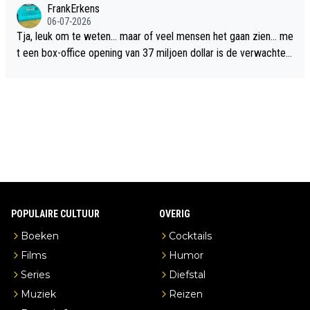
FrankErkens
06-07-2026
Tja, leuk om te weten... maar of veel mensen het gaan zien... me
t een box-office opening van 37 miljoen dollar is de verwachte
flop een feit.
POPULAIRE CULTUUR
OVERIG
Boeken
Cocktails
Films
Humor
Series
Diefstal
Muziek
Reizen