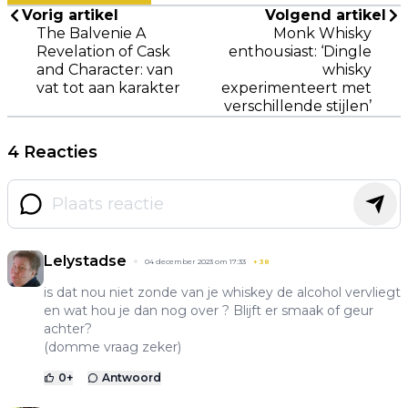
Vorig artikel
Volgend artikel
The Balvenie A
Monk Whisky
Revelation of Cask
enthousiast: ‘Dingle
and Character: van
whisky
vat tot aan karakter
experimenteert met
verschillende stijlen’
4 Reacties
Lelystadse
04 december 2023 om 17:33
+
38
is dat nou niet zonde van je whiskey de alcohol vervliegt
en wat hou je dan nog over ? Blijft er smaak of geur
achter?
(domme vraag zeker)
0
+
Antwoord